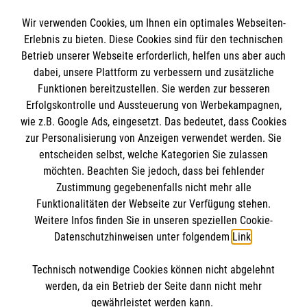
Wir verwenden Cookies, um Ihnen ein optimales Webseiten-
Erlebnis zu bieten. Diese Cookies sind für den technischen
Informationen
Betrieb unserer Webseite erforderlich, helfen uns aber auch
dabei, unsere Plattform zu verbessern und zusätzliche
Funktionen bereitzustellen. Sie werden zur besseren
Erfolgskontrolle und Aussteuerung von Werbekampagnen,
Impressum
wie z.B. Google Ads, eingesetzt. Das bedeutet, dass Cookies
Datenschutz
Die Malteser
zur Personalisierung von Anzeigen verwendet werden. Sie
Barrierefreiheit
entscheiden selbst, welche Kategorien Sie zulassen
Kontakt
möchten. Beachten Sie jedoch, dass bei fehlender
Malteser in Deutschland
Zustimmung gegebenenfalls nicht mehr alle
Malteserorden
Funktionalitäten der Webseite zur Verfügung stehen.
Spendenkonto
Weitere Infos finden Sie in unseren speziellen Cookie-
Sharepoint
Datenschutzhinweisen unter folgendem
Link
.
Malteser Bodensee
Technisch notwendige Cookies können nicht abgelehnt
IBAN: DE71 6905 0001 0000 0051 57
So finden Sie uns
werden, da ein Betrieb der Seite dann nicht mehr
BIC: SOLADES1KNZ
gewährleistet werden kann.