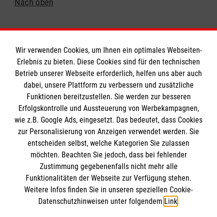
Nach oben
Wir verwenden Cookies, um Ihnen ein optimales Webseiten-
Erlebnis zu bieten. Diese Cookies sind für den technischen
Informationen
Betrieb unserer Webseite erforderlich, helfen uns aber auch
dabei, unsere Plattform zu verbessern und zusätzliche
Funktionen bereitzustellen. Sie werden zur besseren
Erfolgskontrolle und Aussteuerung von Werbekampagnen,
Impressum
wie z.B. Google Ads, eingesetzt. Das bedeutet, dass Cookies
Datenschutz
Die Malteser
zur Personalisierung von Anzeigen verwendet werden. Sie
Barrierefreiheit
entscheiden selbst, welche Kategorien Sie zulassen
Kontakt
möchten. Beachten Sie jedoch, dass bei fehlender
Malteser in Deutschland
Zustimmung gegebenenfalls nicht mehr alle
Ansprechpersonen
Malteserorden
Funktionalitäten der Webseite zur Verfügung stehen.
Spendenkonto
Weitere Infos finden Sie in unseren speziellen Cookie-
Sharepoint
Datenschutzhinweisen unter folgendem
Link
.
Empfänger: Malteser Hilfsdienst e.V.