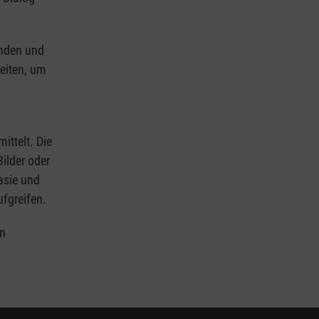
unden und
eiten, um
ittelt. Die
ilder oder
asie und
fgreifen.
en