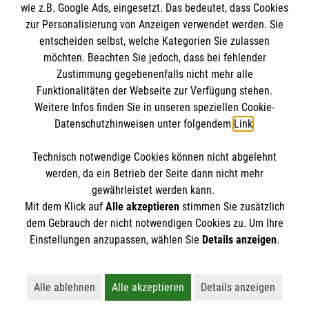
wie z.B. Google Ads, eingesetzt. Das bedeutet, dass Cookies
Datenschutz
Die Malteser
zur Personalisierung von Anzeigen verwendet werden. Sie
Kontakt
entscheiden selbst, welche Kategorien Sie zulassen
Barrierefreiheit
möchten. Beachten Sie jedoch, dass bei fehlender
Malteser in Deutschland
Zustimmung gegebenenfalls nicht mehr alle
Funktionalitäten der Webseite zur Verfügung stehen.
Malteserorden
Spendenkonto
Weitere Infos finden Sie in unseren speziellen Cookie-
Sharepoint
Datenschutzhinweisen unter folgendem
Link
.
Empfänger: Malteser Hilfsdienst e.V.
Technisch notwendige Cookies können nicht abgelehnt
IBAN: DE39 3706 0120 1201 2150 10
So finden Sie uns
werden, da ein Betrieb der Seite dann nicht mehr
BIC: GENODED1PA7
gewährleistet werden kann.
Mit dem Klick auf
Alle akzeptieren
stimmen Sie zusätzlich
Stichwort: Nordhorn
Zeppelinstraße 17
dem Gebrauch der nicht notwendigen Cookies zu. Um Ihre
Der Malteser Hilfsdienst e.V. ist als eingetragene
Einstellungen anzupassen, wählen Sie
Details anzeigen
.
48529 Nordhorn
gemeinnützige Organisation von der Körperschaft- und
Telefon: 05921 88747
Gewerbesteuer befreit.
Email:
Alle ablehnen
Alle akzeptieren
Details anzeigen
Lehnt alle nicht-essentiellen Cookies ab
Akzeptiert alle Cookies einschließl
Öffnet detaillie