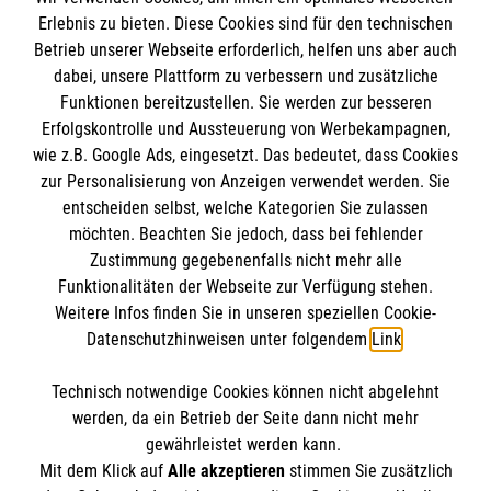
Erlebnis zu bieten. Diese Cookies sind für den technischen
Informationen
Betrieb unserer Webseite erforderlich, helfen uns aber auch
dabei, unsere Plattform zu verbessern und zusätzliche
Funktionen bereitzustellen. Sie werden zur besseren
Erfolgskontrolle und Aussteuerung von Werbekampagnen,
Impressum
wie z.B. Google Ads, eingesetzt. Das bedeutet, dass Cookies
Datenschutz
Die Malteser
zur Personalisierung von Anzeigen verwendet werden. Sie
Barrierefreiheit
entscheiden selbst, welche Kategorien Sie zulassen
Kontakt
möchten. Beachten Sie jedoch, dass bei fehlender
Malteser in Deutschland
Zustimmung gegebenenfalls nicht mehr alle
Malteserorden
Funktionalitäten der Webseite zur Verfügung stehen.
Spendenkonto
Weitere Infos finden Sie in unseren speziellen Cookie-
Sharepoint
Datenschutzhinweisen unter folgendem
Link
.
Malteser Hilfsdienst e.V.
Technisch notwendige Cookies können nicht abgelehnt
Liga-Bank Eichstätt
So finden Sie uns
werden, da ein Betrieb der Seite dann nicht mehr
DE58 7509 0300 0007 6122 22
gewährleistet werden kann.
Mit dem Klick auf
Alle akzeptieren
stimmen Sie zusätzlich
GENODEF1M05