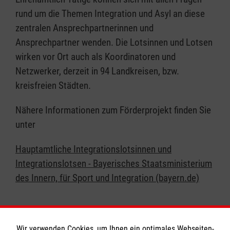
rund um die Themen Integration und Asyl an diese
zentralen Ansprechpartnerinnen und
Ansprechpartner wenden. Die Lotsinnen und Lotsen
wirken vor Ort auch als Koordinatoren und
Netzwerker, derzeit in 94 Landkreisen, bzw.
kreisfreien Städten.
Nähere Informationen zum Förderprojekt finden Sie
unter
Hauptamtliche Integrationslotsinnen und
Integrationslotsen - Bayerisches Staatsministerium
des Innern, für Sport und Integration (bayern.de)
Wir verwenden Cookies, um Ihnen ein optimales Webseiten-