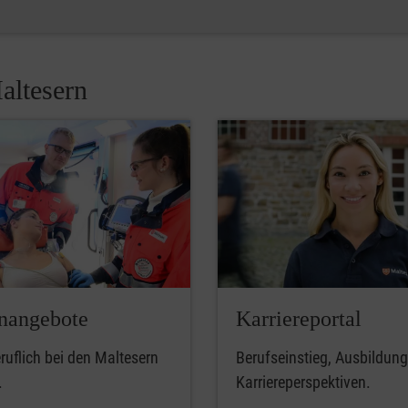
altesern
enangebote
Karriereportal
uflich bei den Maltesern
Berufseinstieg, Ausbildun
.
Karriereperspektiven.