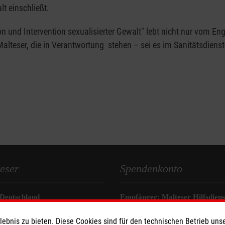
t einschließt.
 und Intervention sexualisierter Gewalt" lebt nicht nur vom E
alteser, die in Verantwortung stehen – sei es im Sanitätsdienst
eser
Spendenkonto
 Deutschland
Empfänger: Malteser Hilfsdienst
den
Bank: Pax-Bank für Kirche und
bnis zu bieten. Diese Cookies sind für den technischen Betrieb unse