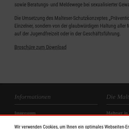
sowie Beratungs- und Meldewege bei sexualisierter Gewal
Die Umsetzung des Malteser-Schutzkonzeptes „Prävention
Einzelner, sondern von der glaubwürdigen Haltung aller M
auf der Jugendfreizeit oder in der Geschäftsführung.
Broschüre zum Download
Informationen
Die Malt
Impressum
Malteser in
Datenschutz
Malteseror
Wir verwenden Cookies, um Ihnen ein optimales Webseiten-Erle