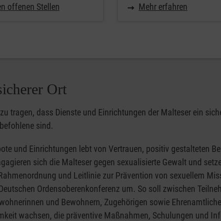
n offenen Stellen
Mehr erfahren
sicherer Ort
u tragen, dass Dienste und Einrichtungen der Malteser ein siche
befohlene sind.
te und Einrichtungen lebt von Vertrauen, positiv gestalteten B
agieren sich die Malteser gegen sexualisierte Gewalt und setze
Rahmenordnung und Leitlinie zur Prävention von sexuellem Mi
Deutschen Ordensoberenkonferenz um. So soll zwischen Teiln
 Bewohnerinnen und Bewohnern, Zugehörigen sowie Ehrenamtlich
tsamkeit wachsen, die präventive Maßnahmen, Schulungen und In