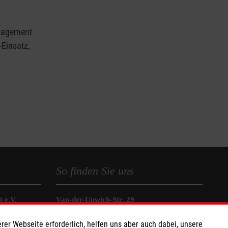
ngagement
-Einsatz,
So finden Sie uns
 e.V.
Van-der-Upwich-Str. 29
 Caritas eG
41334 Nettetal
rer Webseite erforderlich, helfen uns aber auch dabei, unsere