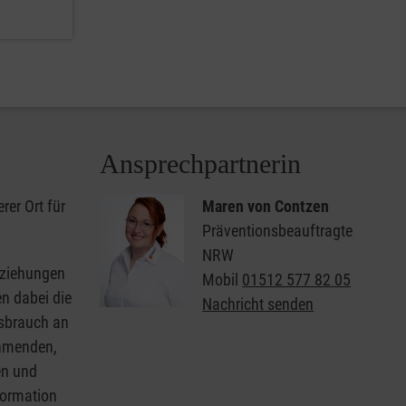
Ansprechpartnerin
rer Ort für
Maren von Contzen
Präventionsbeauftragte
NRW
eziehungen
Mobil
01512 577 82 05
n dabei die
Nachricht senden
ssbrauch an
ehmenden,
en und
formation