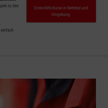
spiel zu den
Erste-Hilfe-Kurse in Nettetal und
Umgebung.
n
 einfach