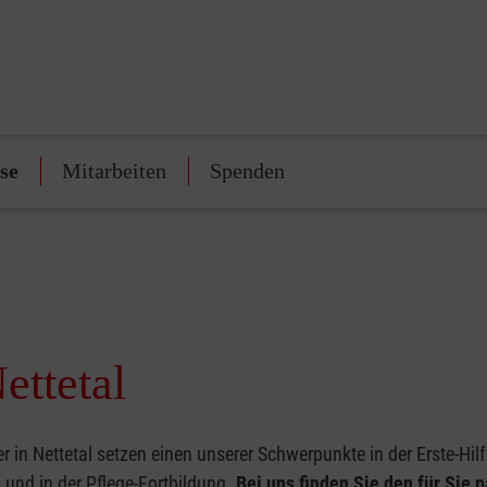
se
Mitarbeiten
Spenden
ettetal
r in Nettetal setzen einen unserer Schwerpunkte in der Erste-Hilf
und in der Pflege-Fortbildung.
Bei uns finden Sie den für Sie 