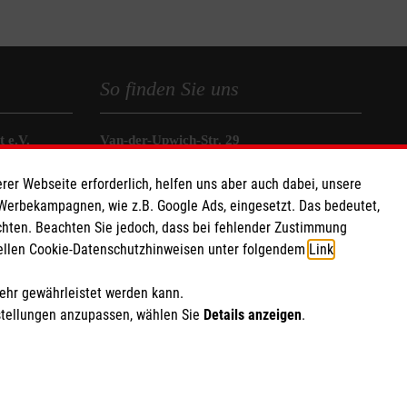
So finden Sie uns
 e.V.
Van-der-Upwich-Str. 29
 Caritas eG
41334 Nettetal
rer Webseite erforderlich, helfen uns aber auch dabei, unsere
232
Telefon: 02153 91900
 Werbekampagnen, wie z.B. Google Ads, eingesetzt. Das bedeutet,
Email:
stadtleitung.nettetal@malteser.org
chten. Beachten Sie jedoch, dass bei fehlender Zustimmung
ziellen Cookie-Datenschutzhinweisen unter folgendem
Link
.
mehr gewährleistet werden kann.
stellungen anzupassen, wählen Sie
Details anzeigen
.
ich Marketing und Analyse
rte Cookie-Einstellungen