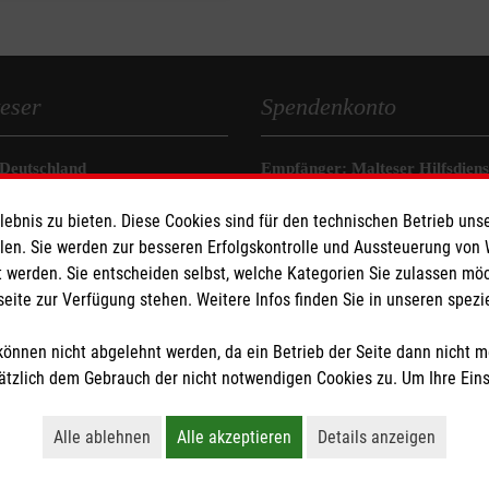
eser
Spendenkonto
 Deutschland
Empfänger: Malteser Hilfsdienst
den
Bank: Pax-Bank für Kirche und
bnis zu bieten. Diese Cookies sind für den technischen Betrieb unse
IBAN: DE97370601931004011
llen. Sie werden zur besseren Erfolgskontrolle und Aussteuerung von
BIC: GENODED1PAX
 werden. Sie entscheiden selbst, welche Kategorien Sie zulassen mö
seite zur Verfügung stehen. Weitere Infos finden Sie in unseren spe
önnen nicht abgelehnt werden, da ein Betrieb der Seite dann nicht 
tzlich dem Gebrauch der nicht notwendigen Cookies zu. Um Ihre Ein
tzige Organisation von der Körperschaft- und Gewerbesteuer befreit.
Alle ablehnen
Alle akzeptieren
Details anzeigen
Lehnt alle nicht-essentiellen Cookies ab
Akzeptiert alle Cookies einschließl
Öffnet detaillie