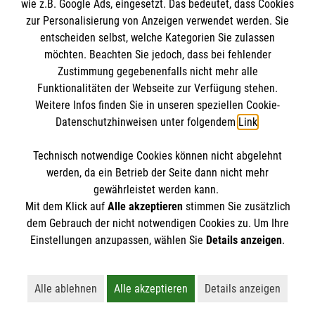
wie z.B. Google Ads, eingesetzt. Das bedeutet, dass Cookies
Datenschutz
Die Malteser
zur Personalisierung von Anzeigen verwendet werden. Sie
Barrierefreiheit
entscheiden selbst, welche Kategorien Sie zulassen
Kontakt
möchten. Beachten Sie jedoch, dass bei fehlender
Malteser in Deutschland
Zustimmung gegebenenfalls nicht mehr alle
Malteserorden
Funktionalitäten der Webseite zur Verfügung stehen.
Spendenkonto
Weitere Infos finden Sie in unseren speziellen Cookie-
Sharepoint
Datenschutzhinweisen unter folgendem
Link
.
Empfänger: Malteser Hilfsdienst e.V.
Technisch notwendige Cookies können nicht abgelehnt
IBAN: DE68 3706 0193 4006 4700 20
So finden Sie uns
werden, da ein Betrieb der Seite dann nicht mehr
BIC: GENODED 1PA7
gewährleistet werden kann.
Mit dem Klick auf
Alle akzeptieren
stimmen Sie zusätzlich
Wehrdaer Straße 120
dem Gebrauch der nicht notwendigen Cookies zu. Um Ihre
Der Malteser Hilfsdienst e.V. ist als eingetragene
Einstellungen anzupassen, wählen Sie
Details anzeigen
.
35041 Marburg
gemeinnützige Organisation von der Körperschaft- und
Telefon: 06421 999 729 0
Gewerbesteuer befreit.
Alle ablehnen
Alle akzeptieren
Details anzeigen
Lehnt alle nicht-essentiellen Cookies ab
Akzeptiert alle Cookies einschließl
Öffnet detaillie