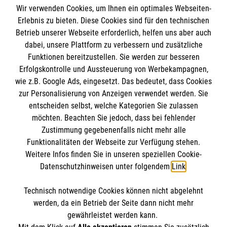
Wir verwenden Cookies, um Ihnen ein optimales Webseiten-
Erlebnis zu bieten. Diese Cookies sind für den technischen
Informationen
Betrieb unserer Webseite erforderlich, helfen uns aber auch
dabei, unsere Plattform zu verbessern und zusätzliche
Funktionen bereitzustellen. Sie werden zur besseren
Erfolgskontrolle und Aussteuerung von Werbekampagnen,
Impressum
wie z.B. Google Ads, eingesetzt. Das bedeutet, dass Cookies
Datenschutz
Die Malteser
zur Personalisierung von Anzeigen verwendet werden. Sie
Barrierefreiheit
entscheiden selbst, welche Kategorien Sie zulassen
Kontakt
möchten. Beachten Sie jedoch, dass bei fehlender
Malteser in Deutschland
Zustimmung gegebenenfalls nicht mehr alle
Malteserorden
Funktionalitäten der Webseite zur Verfügung stehen.
Spendenkonto
Weitere Infos finden Sie in unseren speziellen Cookie-
Sharepoint
Datenschutzhinweisen unter folgendem
Link
.
Malteser Hilfsdienst e.V., Hamburg
Technisch notwendige Cookies können nicht abgelehnt
IBAN: DE72370601201201224019
So finden Sie uns
werden, da ein Betrieb der Seite dann nicht mehr
BIC: GENODED1PA7
gewährleistet werden kann.