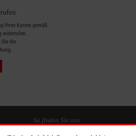
rufen
ng Ihres Kurses gemäß
g
widerrufen.
 Sie die
chung.
So finden Sie uns