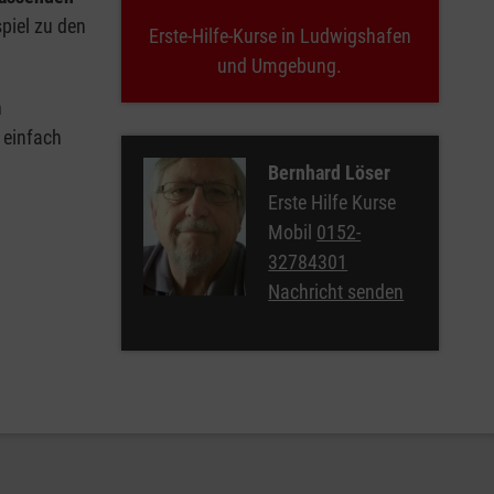
spiel zu den
Erste-Hilfe-Kurse in Ludwigshafen
und Umgebung.
n
 einfach
Bernhard Löser
Erste Hilfe Kurse
Mobil
0152-
32784301
Nachricht senden