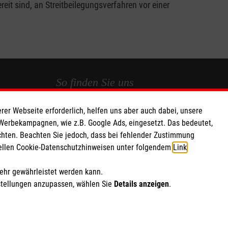
it sind, an Streitbeilegungsverfahren vor einer
So finden Sie uns
rer Webseite erforderlich, helfen uns aber auch dabei, unsere
 e.V.
Rottstraße 87
 Werbekampagnen, wie z.B. Google Ads, eingesetzt. Das bedeutet,
as eG
67061 Ludwigshafen
chten. Beachten Sie jedoch, dass bei fehlender Zustimmung
455
Telefon: 0621587907 37
ziellen Cookie-Datenschutzhinweisen unter folgendem
Link
.
Email:
Ehrenamt.Ludwigshafen@malteser.org
mehr gewährleistet werden kann.
stellungen anzupassen, wählen Sie
Details anzeigen
.
ich Marketing und Analyse
rte Cookie-Einstellungen