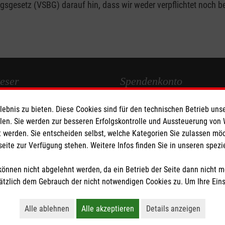
gesetz (VSBG) darauf hin, dass wir weder verpflichtet noch bere
eser
Spendenkonto
bnis zu bieten. Diese Cookies sind für den technischen Betrieb unse
 Deutschland
Empfänger: Malteser Hilfsdienst
llen. Sie werden zur besseren Erfolgskontrolle und Aussteuerung von
den
Pax-Bank für Kirche und Carit
 werden. Sie entscheiden selbst, welche Kategorien Sie zulassen mö
IBAN: DE76370601201201220
seite zur Verfügung stehen. Weitere Infos finden Sie in unseren spe
BIC: GENODED1PA7
önnen nicht abgelehnt werden, da ein Betrieb der Seite dann nicht 
tzlich dem Gebrauch der nicht notwendigen Cookies zu. Um Ihre Ein
tzige Organisation von der Körperschaft- und Gewerbesteuer befreit.
Alle ablehnen
Alle akzeptieren
Details anzeigen
Lehnt alle nicht-essentiellen Cookies ab
Akzeptiert alle Cookies einschließl
Öffnet detaillie