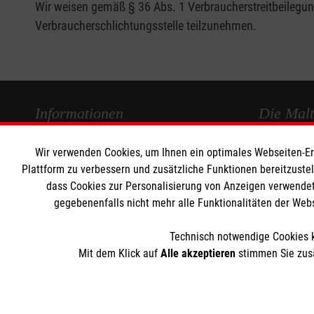
Wir weisen gemäß § 36 Abs. 1 Verbraucherstreitbeilegungs
Verbraucherschlichtungsstelle teilzunehmen.
Informationen
Die Malt
Wir verwenden Cookies, um Ihnen ein optimales Webseiten-Erle
Impressum
Malteser in
Plattform zu verbessern und zusätzliche Funktionen bereitzuste
Datenschutz
Malteseror
dass Cookies zur Personalisierung von Anzeigen verwendet
Barrierefreiheit
Sharepoint
gegebenenfalls nicht mehr alle Funktionalitäten der Web
Kontakt
Medizinproduktesicherheit
Technisch notwendige Cookies k
Mit dem Klick auf
Alle akzeptieren
stimmen Sie zusä
Der Malteser Hilfsdienst e.V. ist als eingetragene gemeinnü