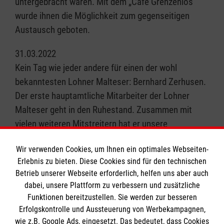
untergebracht waren. Mit dem „Café Grenzenlos“
wurde ihnen die Möglichkeit zum gegenseitigen
Austausch geboten.
31.03.2022
Kein Tag wie jeder andere für einen der wohl
bekanntesten Lohner Malteser: Bernhard Zerhusen.
Der erste hauptamtliche Mitarbeiter der Lohner
Malteser geht in den Ruhestand. Zusammen mit
vielen weiteren Mitstreitern hat er unsere
Ortsgliederung maßgeblich mit aufgebaut. Als
Wir verwenden Cookies, um Ihnen ein optimales Webseiten-
Geschäftsführer des e. V. bleibt er weiterhin ein Teil
Erlebnis zu bieten. Diese Cookies sind für den technischen
der Lohner Malteser.
Betrieb unserer Webseite erforderlich, helfen uns aber auch
dabei, unsere Plattform zu verbessern und zusätzliche
Oktober 2022
Funktionen bereitzustellen. Sie werden zur besseren
Erste Bauarbeiten starten in der Dienststelle zur
Erfolgskontrolle und Aussteuerung von Werbekampagnen,
Erweiterung des Ausbildungsraumes im
wie z.B. Google Ads, eingesetzt. Das bedeutet, dass Cookies