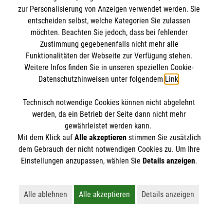
Erdgeschoss. Zusätzlich sollen neue Büroräume
zur Personalisierung von Anzeigen verwendet werden. Sie
und sanitäre Anlagen für den Rettungsdienst
entscheiden selbst, welche Kategorien Sie zulassen
möchten. Beachten Sie jedoch, dass bei fehlender
geschaffen werden. Auch wird das Erdgeschoss
Zustimmung gegebenenfalls nicht mehr alle
barrierefrei gestaltet.
Funktionalitäten der Webseite zur Verfügung stehen.
Weitere Infos finden Sie in unseren speziellen Cookie-
September 2023
Datenschutzhinweisen unter folgendem
Link
.
Die Bauarbeiten zur Erweiterung der Dienststelle
sind abgeschlossen und die Räume werden bei
Technisch notwendige Cookies können nicht abgelehnt
einem Festakt eingeweiht.
werden, da ein Betrieb der Seite dann nicht mehr
gewährleistet werden kann.
11.01.2024
Mit dem Klick auf
Alle akzeptieren
stimmen Sie zusätzlich
Nach mehr als sieben Jahren verabschieden sich
dem Gebrauch der nicht notwendigen Cookies zu. Um Ihre
Einstellungen anzupassen, wählen Sie
Details anzeigen
.
Stadtbeauftragter Martin Rolfes und sein
Stellvertreter Carsten Fiedler aus der
ehrenamtlichen Ortsleitung der Lohner Malteser. Sie
Alle ablehnen
Alle akzeptieren
Details anzeigen
übergeben ihre Ämter an Elke von Dalwigk und
Lehnt alle nicht-essentiellen Cookies ab
Akzeptiert alle Cookies einschließl
Öffnet detaillie
Otmar Riesselmann. Neuer Geschäftsführer ist