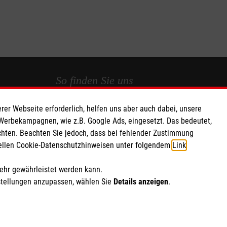
So finden Sie uns
rer Webseite erforderlich, helfen uns aber auch dabei, unsere
 e.V.
Adenauerring 48
 Werbekampagnen, wie z.B. Google Ads, eingesetzt. Das bedeutet,
 Caritas eG
49393 Lohne
chten. Beachten Sie jedoch, dass bei fehlender Zustimmung
082
Telefon: 04442 4343
ziellen Cookie-Datenschutzhinweisen unter folgendem
Link
.
E-Mail:
Malteser.Lohne@malteser.org
mehr gewährleistet werden kann.
stellungen anzupassen, wählen Sie
Details anzeigen
.
ich Marketing und Analyse
rte Cookie-Einstellungen