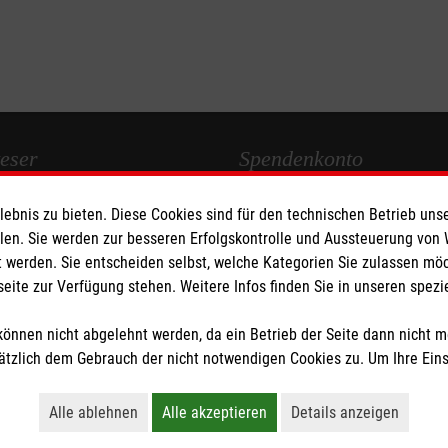
eser
Spendenkonto
bnis zu bieten. Diese Cookies sind für den technischen Betrieb unse
 Deutschland
Empfänger: Malteser Hilfsdienst
llen. Sie werden zur besseren Erfolgskontrolle und Aussteuerung von
den
Bank: Pax-Bank für Kirche und
 werden. Sie entscheiden selbst, welche Kategorien Sie zulassen mö
IBAN: DE83370601201201225
seite zur Verfügung stehen. Weitere Infos finden Sie in unseren spe
BIC: GENODED1PA7
önnen nicht abgelehnt werden, da ein Betrieb der Seite dann nicht 
tzlich dem Gebrauch der nicht notwendigen Cookies zu. Um Ihre Ein
tzige Organisation von der Körperschaft- und Gewerbesteuer befreit.
Alle ablehnen
Alle akzeptieren
Details anzeigen
Lehnt alle nicht-essentiellen Cookies ab
Akzeptiert alle Cookies einschließl
Öffnet detaillie