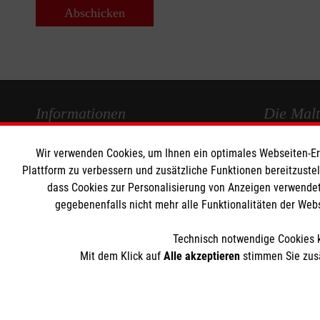
Abschicken
Informationen
Die Malt
Wir verwenden Cookies, um Ihnen ein optimales Webseiten-Erle
Impressum
Malteser in
Plattform zu verbessern und zusätzliche Funktionen bereitzuste
Datenschutz
Malteseror
dass Cookies zur Personalisierung von Anzeigen verwendet
Kontakt
Sharepoint
gegebenenfalls nicht mehr alle Funktionalitäten der Web
Technisch notwendige Cookies k
Mit dem Klick auf
Alle akzeptieren
stimmen Sie zusä
Der Malteser Hilfsdienst e.V. ist als eingetragene gemeinnü