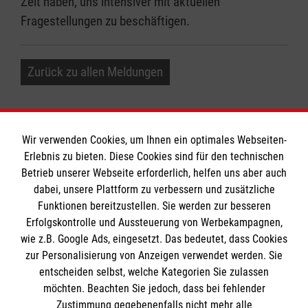
Zeit haben, uns intensiver mit aktuellen
Fragestellungen zu beschäftigen.
Zurück zu allen Meldungen
Wir verwenden Cookies, um Ihnen ein optimales Webseiten-
Erlebnis zu bieten. Diese Cookies sind für den technischen
Informationen
Betrieb unserer Webseite erforderlich, helfen uns aber auch
dabei, unsere Plattform zu verbessern und zusätzliche
Funktionen bereitzustellen. Sie werden zur besseren
Erfolgskontrolle und Aussteuerung von Werbekampagnen,
Impressum
wie z.B. Google Ads, eingesetzt. Das bedeutet, dass Cookies
Datenschutz
Die Malteser
zur Personalisierung von Anzeigen verwendet werden. Sie
Kontakt
entscheiden selbst, welche Kategorien Sie zulassen
Barrierefreiheit
möchten. Beachten Sie jedoch, dass bei fehlender
Malteser in Deutschland
Zustimmung gegebenenfalls nicht mehr alle