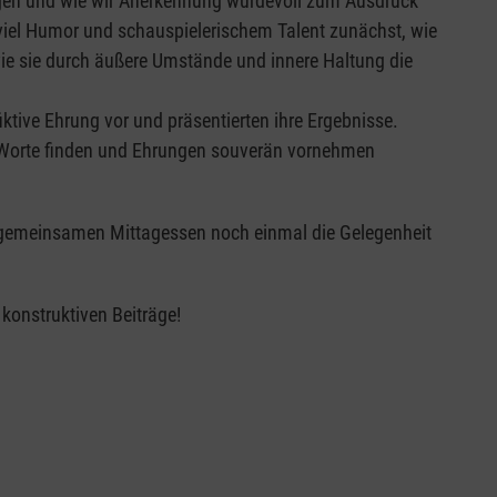
gen und wie wir Anerkennung würdevoll zum Ausdruck
 viel Humor und schauspielerischem Talent zunächst, wie
wie sie durch äußere Umstände und innere Haltung die
iktive Ehrung vor und präsentierten ihre Ergebnisse.
en Worte finden und Ehrungen souverän vornehmen
 gemeinsamen Mittagessen noch einmal die Gelegenheit
konstruktiven Beiträge!