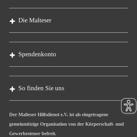
Impressum
Datenschutz
Die Malteser
Kontakt
Barrierefreiheit
Malteser in Deutschland
Malteserorden
Spendenkonto
Sharepoint
Empfänger: Malteser Hilfsdienst e.V.
IBAN: DE39 3706 0120 1201 2150 10
So finden Sie uns
BIC: GENODED1PA7
Stichwort: Lingen
Lengericher Str. 39
Der Malteser Hilfsdienst e.V. ist als eingetragene
49809 Lingen
gemeinnützige Organisation von der Körperschaft- und
Telefon: 0591 610590
Gewerbesteuer befreit.