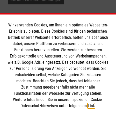
Wir verwenden Cookies, um Ihnen ein optimales Webseiten-
Erlebnis zu bieten. Diese Cookies sind für den technischen
Informationen
Betrieb unserer Webseite erforderlich, helfen uns aber auch
dabei, unsere Plattform zu verbessern und zusätzliche
Funktionen bereitzustellen. Sie werden zur besseren
Erfolgskontrolle und Aussteuerung von Werbekampagnen,
Impressum
wie z.B. Google Ads, eingesetzt. Das bedeutet, dass Cookies
Datenschutz
Wir Malteser
zur Personalisierung von Anzeigen verwendet werden. Sie
Barrierefreiheit
entscheiden selbst, welche Kategorien Sie zulassen
Kontakt
möchten. Beachten Sie jedoch, dass bei fehlender
Malteser in Deutschland
Zustimmung gegebenenfalls nicht mehr alle
Malteserorden
Funktionalitäten der Webseite zur Verfügung stehen.
Spendenkonto
Weitere Infos finden Sie in unseren speziellen Cookie-
Sharepoint
Datenschutzhinweisen unter folgendem
Link
.
Ansprechpersonen
Empfänger: Malteser Hilfsdienst e.V.