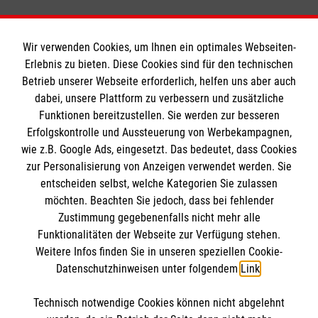
Wir verwenden Cookies, um Ihnen ein optimales Webseiten-
Erlebnis zu bieten. Diese Cookies sind für den technischen
Informationen
Betrieb unserer Webseite erforderlich, helfen uns aber auch
dabei, unsere Plattform zu verbessern und zusätzliche
Funktionen bereitzustellen. Sie werden zur besseren
Erfolgskontrolle und Aussteuerung von Werbekampagnen,
Impressum
wie z.B. Google Ads, eingesetzt. Das bedeutet, dass Cookies
Datenschutz
Wir Malteser
zur Personalisierung von Anzeigen verwendet werden. Sie
Barrierefreiheit
entscheiden selbst, welche Kategorien Sie zulassen
Kontakt
möchten. Beachten Sie jedoch, dass bei fehlender
Malteser in Deutschland
Zustimmung gegebenenfalls nicht mehr alle
Malteserorden
Funktionalitäten der Webseite zur Verfügung stehen.
Spendenkonto
Weitere Infos finden Sie in unseren speziellen Cookie-
Sharepoint
Datenschutzhinweisen unter folgendem
Link
.
Ansprechpersonen
Empfänger: Malteser Hilfsdienst e.V.
Stellenangebote
Technisch notwendige Cookies können nicht abgelehnt
Bank: Pax-Bank für Kirche und Caritas eG