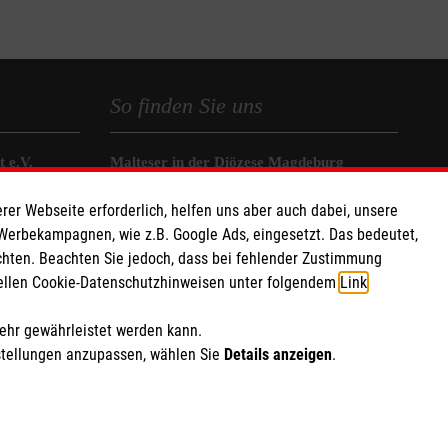
So finden Sie uns
 e.V.
Malteser in der Diözese Magdeburg
as eG
Hermann-Hesse-Straße 1a
rer Webseite erforderlich, helfen uns aber auch dabei, unsere
290 10
39118 Magdeburg
 Werbekampagnen, wie z.B. Google Ads, eingesetzt. Das bedeutet,
chten. Beachten Sie jedoch, dass bei fehlender Zustimmung
Telefon
(0391) 60931-0
ziellen Cookie-Datenschutzhinweisen unter folgendem
Link
.
E-Mail
Info.Sachsen-Anhalt@malteser.org
mehr gewährleistet werden kann.
stellungen anzupassen, wählen Sie
Details anzeigen
.
ich Marketing und Analyse
rte Cookie-Einstellungen