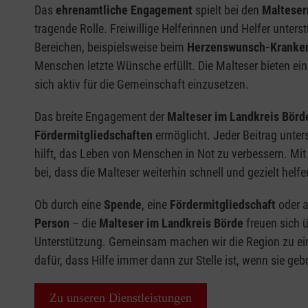
Das
ehrenamtliche Engagement
spielt bei den
Malteser
tragende Rolle. Freiwillige Helferinnen und Helfer unters
Bereichen, beispielsweise beim
Herzenswunsch-Kranke
Menschen letzte Wünsche erfüllt. Die Malteser bieten ein
sich aktiv für die Gemeinschaft einzusetzen.
Das breite Engagement der
Malteser im Landkreis Börd
Fördermitgliedschaften
ermöglicht. Jeder Beitrag unters
hilft, das Leben von Menschen in Not zu verbessern. Mit
bei, dass die Malteser weiterhin schnell und gezielt helf
Ob durch eine
Spende
, eine
Fördermitgliedschaft
oder 
Person
– die
Malteser im Landkreis Börde
freuen sich 
Unterstützung. Gemeinsam machen wir die Region zu ei
dafür, dass Hilfe immer dann zur Stelle ist, wenn sie geb
Zu unseren Dienstleistungen