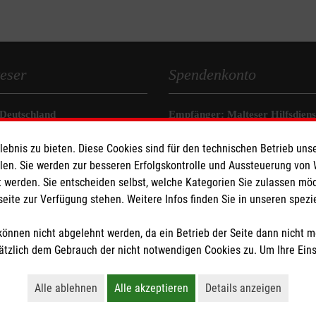
eser
Spendenkonto
 Deutschland
Empfänger: Malteser Hilfsdienst
den
Pax-Bank für Kirche und Carit
bnis zu bieten. Diese Cookies sind für den technischen Betrieb unse
IBAN: DE48 3706 0120 1201 2
llen. Sie werden zur besseren Erfolgskontrolle und Aussteuerung von
BIC: GENODED1PA7
 werden. Sie entscheiden selbst, welche Kategorien Sie zulassen mö
seite zur Verfügung stehen. Weitere Infos finden Sie in unseren spe
önnen nicht abgelehnt werden, da ein Betrieb der Seite dann nicht 
tzlich dem Gebrauch der nicht notwendigen Cookies zu. Um Ihre Ein
tzige Organisation von der Körperschaft- und Gewerbesteuer befreit.
Alle ablehnen
Alle akzeptieren
Details anzeigen
Lehnt alle nicht-essentiellen Cookies ab
Akzeptiert alle Cookies einschließl
Öffnet detaillie