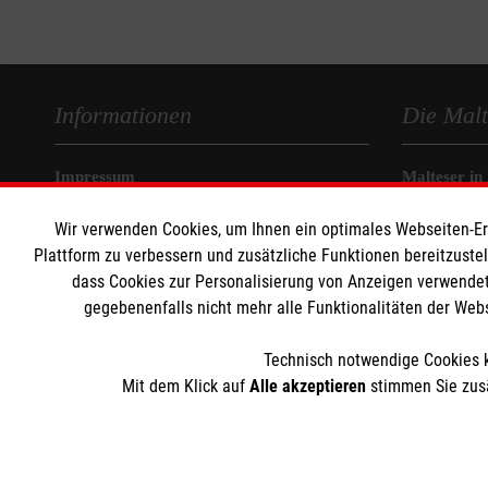
Informationen
Die Malt
Impressum
Malteser in
Datenschutz
Malteseror
Wir verwenden Cookies, um Ihnen ein optimales Webseiten-Erle
Barrierefreiheit
Sharepoint
Plattform zu verbessern und zusätzliche Funktionen bereitzuste
Kontakt
dass Cookies zur Personalisierung von Anzeigen verwendet
Presse
gegebenenfalls nicht mehr alle Funktionalitäten der Web
Technisch notwendige Cookies k
Mit dem Klick auf
Alle akzeptieren
stimmen Sie zusä
Der Malteser Hilfsdienst e.V. ist als eingetragene gemeinnü