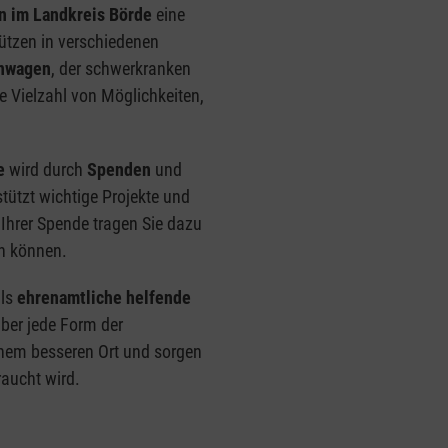
n im Landkreis Börde
eine
tützen in verschiedenen
nwagen
, der schwerkranken
e Vielzahl von Möglichkeiten,
e
wird durch
Spenden
und
tützt wichtige Projekte und
 Ihrer Spende tragen Sie dazu
en können.
als
ehrenamtliche helfende
über jede Form der
nem besseren Ort und sorgen
raucht wird.