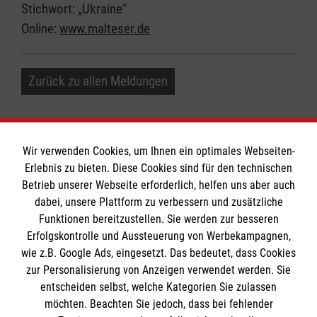
Stichwort: „Ukraine“
Online:
www.malteser.de
Zurück zu allen Meldungen
Wir verwenden Cookies, um Ihnen ein optimales Webseiten-
Erlebnis zu bieten. Diese Cookies sind für den technischen
Informationen
Betrieb unserer Webseite erforderlich, helfen uns aber auch
dabei, unsere Plattform zu verbessern und zusätzliche
Funktionen bereitzustellen. Sie werden zur besseren
Erfolgskontrolle und Aussteuerung von Werbekampagnen,
Impressum
wie z.B. Google Ads, eingesetzt. Das bedeutet, dass Cookies
Datenschutz
Die Malteser
zur Personalisierung von Anzeigen verwendet werden. Sie
Barrierefreiheit
entscheiden selbst, welche Kategorien Sie zulassen
Kontakt
möchten. Beachten Sie jedoch, dass bei fehlender
Malteser in Deutschland