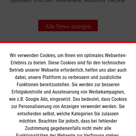
Alle News anzeigen
Wir verwenden Cookies, um Ihnen ein optimales Webseiten-
Erlebnis zu bieten. Diese Cookies sind für den technischen
Betrieb unserer Webseite erforderlich, helfen uns aber auch
Informationen
dabei, unsere Plattform zu verbessern und zusätzliche
Funktionen bereitzustellen. Sie werden zur besseren
Erfolgskontrolle und Aussteuerung von Werbekampagnen,
Impressum
wie z.B. Google Ads, eingesetzt. Das bedeutet, dass Cookies
Datenschutz
Die Malteser
zur Personalisierung von Anzeigen verwendet werden. Sie
Barrierefreiheit
entscheiden selbst, welche Kategorien Sie zulassen
Kontakt
möchten. Beachten Sie jedoch, dass bei fehlender
Malteser in Deutschland
Zustimmung gegebenenfalls nicht mehr alle
Funktionalitäten der Webseite zur Verfügung stehen.
Malteserorden