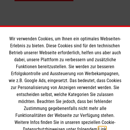
zugeschnittenen Ausbildungen.
Personen (= Pflegehilfskräfte)
Kursdauer:
Pflege-Kurs buchen
Je nach Vorgabe des Bundeslandes, bitte
wenden Sie sich an die Malteser Dienststelle
Wir verwenden Cookies, um Ihnen ein optimales Webseiten-
vor Ort.
Erlebnis zu bieten. Diese Cookies sind für den technischen
Informationen
Betrieb unserer Webseite erforderlich, helfen uns aber auch
dabei, unsere Plattform zu verbessern und zusätzliche
Pflege-Kurs buchen
Funktionen bereitzustellen. Sie werden zur besseren
Erfolgskontrolle und Aussteuerung von Werbekampagnen,
Impressum
wie z.B. Google Ads, eingesetzt. Das bedeutet, dass Cookies
Datenschutz
Die Malteser
zur Personalisierung von Anzeigen verwendet werden. Sie
Barrierefreiheit
entscheiden selbst, welche Kategorien Sie zulassen
Kontakt
möchten. Beachten Sie jedoch, dass bei fehlender
Malteser in Deutschland
Zustimmung gegebenenfalls nicht mehr alle
Malteserorden
Funktionalitäten der Webseite zur Verfügung stehen.
Spendenkonto
Weitere Infos finden Sie in unseren speziellen Cookie-
Sharepoint
Datenschutzhinweisen unter folgendem
Link
.