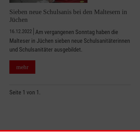
Sieben neue Schulsanis bei den Maltesern in
Jüchen
16.12.2022
Am vergangenen Sonntag haben die
Malteser in Jüchen sieben neue Schulsanitäterinnen
und Schulsanitäter ausgebildet.
mehr
Seite 1 von 1.
1