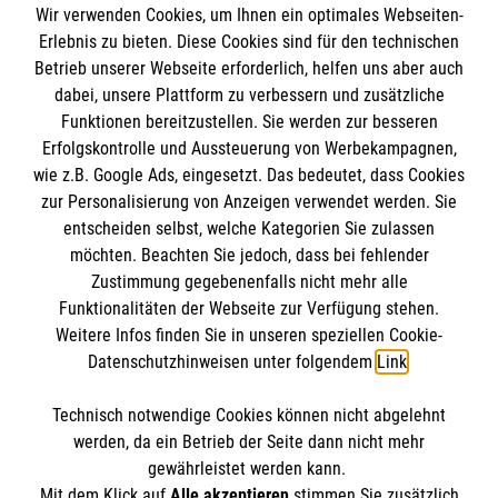
Wir verwenden Cookies, um Ihnen ein optimales Webseiten-
Erlebnis zu bieten. Diese Cookies sind für den technischen
Betrieb unserer Webseite erforderlich, helfen uns aber auch
Informationen
dabei, unsere Plattform zu verbessern und zusätzliche
Funktionen bereitzustellen. Sie werden zur besseren
Erfolgskontrolle und Aussteuerung von Werbekampagnen,
Impressum
wie z.B. Google Ads, eingesetzt. Das bedeutet, dass Cookies
Datenschutz
Die Malteser
zur Personalisierung von Anzeigen verwendet werden. Sie
Barrierefreiheit
entscheiden selbst, welche Kategorien Sie zulassen
Kontakt
möchten. Beachten Sie jedoch, dass bei fehlender
Malteser in Deutschland
Zustimmung gegebenenfalls nicht mehr alle
Funktionalitäten der Webseite zur Verfügung stehen.
Malteserorden
Spendenkonto
Weitere Infos finden Sie in unseren speziellen Cookie-
Sharepoint
Datenschutzhinweisen unter folgendem
Link
.
Empfänger: Malteser Hilfsdienst e.V.
Technisch notwendige Cookies können nicht abgelehnt
Bank: Pax-Bank für Kirche und Caritas eG
So finden Sie uns
werden, da ein Betrieb der Seite dann nicht mehr
IBAN: DE43370601201201210670
gewährleistet werden kann.
Mit dem Klick auf
Alle akzeptieren
stimmen Sie zusätzlich