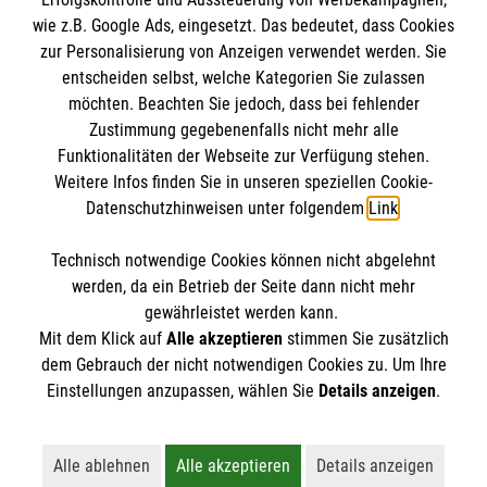
Impressum
wie z.B. Google Ads, eingesetzt. Das bedeutet, dass Cookies
Datenschutz
Die Malteser
zur Personalisierung von Anzeigen verwendet werden. Sie
Barrierefreiheit
entscheiden selbst, welche Kategorien Sie zulassen
Kontakt
möchten. Beachten Sie jedoch, dass bei fehlender
Malteser in Deutschland
Zustimmung gegebenenfalls nicht mehr alle
Funktionalitäten der Webseite zur Verfügung stehen.
Malteserorden
Spendenkonto
Weitere Infos finden Sie in unseren speziellen Cookie-
Sharepoint
Datenschutzhinweisen unter folgendem
Link
.
Empfänger: Malteser Hilfsdienst e.V.
Technisch notwendige Cookies können nicht abgelehnt
Bank: Pax-Bank für Kirche und Caritas eG
So finden Sie uns
werden, da ein Betrieb der Seite dann nicht mehr
IBAN: DE43370601201201210670
gewährleistet werden kann.
Mit dem Klick auf
Alle akzeptieren
stimmen Sie zusätzlich
BIC: GENODED1PA7
Neusser Straße 103 a
dem Gebrauch der nicht notwendigen Cookies zu. Um Ihre
Der Malteser Hilfsdienst e.V. ist als eingetragene
Einstellungen anzupassen, wählen Sie
Details anzeigen
.
41363 Jüchen
gemeinnützige Organisation von der Körperschaft- und
Telefon: 02165 911215
Gewerbesteuer befreit.
info.juechen@malteser.org
Alle ablehnen
Alle akzeptieren
Details anzeigen
Lehnt alle nicht-essentiellen Cookies ab
Akzeptiert alle Cookies einschließl
Öffnet detaillie