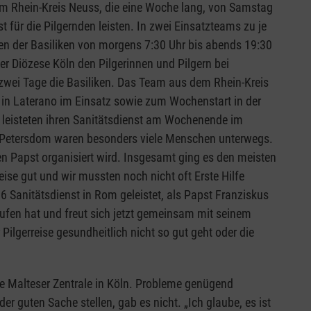
m Rhein-Kreis Neuss, die eine Woche lang, von Samstag
 für die Pilgernden leisten. In zwei Einsatzteams zu je
ionen der Basiliken von morgens 7:30 Uhr bis abends 19:30
r Diözese Köln den Pilgerinnen und Pilgern bei
zwei Tage die Basiliken. Das Team aus dem Rhein-Kreis
in Laterano im Einsatz sowie zum Wochenstart in der
 leisteten ihren Sanitätsdienst am Wochenende im
m Petersdom waren besonders viele Menschen unterwegs.
en Papst organisiert wird. Insgesamt ging es den meisten
ise gut und wir mussten noch nicht oft Erste Hilfe
016 Sanitätsdienst in Rom geleistet, als Papst Franziskus
rufen hat und freut sich jetzt gemeinsam mit seinem
ilgerreise gesundheitlich nicht so gut geht oder die
die Malteser Zentrale in Köln. Probleme genügend
er guten Sache stellen, gab es nicht. „Ich glaube, es ist