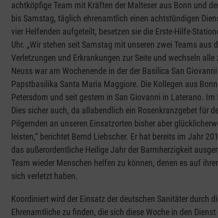
achtköpfige Team mit Kräften der Malteser aus Bonn und de
bis Samstag, täglich ehrenamtlich einen achtstündigen Dienst
vier Helfenden aufgeteilt, besetzen sie die Erste-Hilfe-Stat
Uhr. „Wir stehen seit Samstag mit unseren zwei Teams aus de
Verletzungen und Erkrankungen zur Seite und wechseln alle 
Neuss war am Wochenende in der der Basilica San Giovanni 
Papstbasilika Santa Maria Maggiore. Die Kollegen aus Bonn
Petersdom und seit gestern in San Giovanni in Laterano. I
Dies sicher auch, da allabendlich ein Rosenkranzgebet für d
Pilgernden an unseren Einsatzorten bisher aber glücklicherwe
leisten,“ berichtet Bernd Liebscher. Er hat bereits im Jahr 2
das außerordentliche Heilige Jahr der Barmherzigkeit ausge
Team wieder Menschen helfen zu können, denen es auf ihrer P
sich verletzt haben.
Koordiniert wird der Einsatz der deutschen Sanitäter durch 
Ehrenamtliche zu finden, die sich diese Woche in den Dienst d