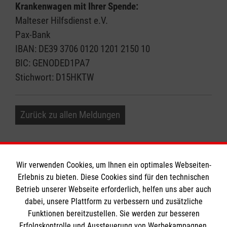
Krankenwagen mit Ihrer Spende:
Malteser Hilfsdienst e.V.
Pax-Bank
IBAN: DE39 3706 0120 1201 2150 10
BIC: GENODED1PA7
Stichwort: D15HKTW
Zurück zu allen Meldungen
Wir verwenden Cookies, um Ihnen ein optimales Webseiten-
Erlebnis zu bieten. Diese Cookies sind für den technischen
Informationen
Betrieb unserer Webseite erforderlich, helfen uns aber auch
dabei, unsere Plattform zu verbessern und zusätzliche
Funktionen bereitzustellen. Sie werden zur besseren
Erfolgskontrolle und Aussteuerung von Werbekampagnen,
Impressum