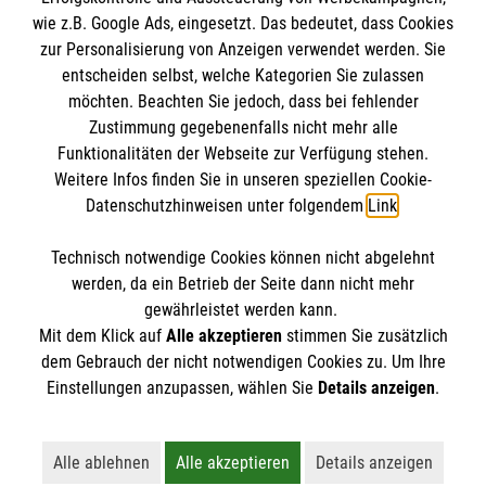
wie z.B. Google Ads, eingesetzt. Das bedeutet, dass Cookies
Datenschutz
Die Malteser
zur Personalisierung von Anzeigen verwendet werden. Sie
Kontakt
entscheiden selbst, welche Kategorien Sie zulassen
Barrierefreiheit
möchten. Beachten Sie jedoch, dass bei fehlender
Malteser in Deutschland
Zustimmung gegebenenfalls nicht mehr alle
Malteserorden
Funktionalitäten der Webseite zur Verfügung stehen.
Spendenkonto
Weitere Infos finden Sie in unseren speziellen Cookie-
Sharepoint
Datenschutzhinweisen unter folgendem
Link
.
Empfänger: Malteser Hilfsdienst e.V.
Technisch notwendige Cookies können nicht abgelehnt
IBAN: DE39 3706 0120 1201 2150 10
So finden Sie uns
werden, da ein Betrieb der Seite dann nicht mehr
BIC: GENODED1PA7
gewährleistet werden kann.
Mit dem Klick auf
Alle akzeptieren
stimmen Sie zusätzlich
Stichwort: Hümmling
Ulmenstraße 8
dem Gebrauch der nicht notwendigen Cookies zu. Um Ihre
Der Malteser Hilfsdienst e.V. ist als eingetragene
Einstellungen anzupassen, wählen Sie
Details anzeigen
.
49751 Sögel
gemeinnützige Organisation von der Körperschaft- und
Telefon: 05952 9120
Gewerbesteuer befreit.
Alle ablehnen
Alle akzeptieren
Details anzeigen
Lehnt alle nicht-essentiellen Cookies ab
Akzeptiert alle Cookies einschließl
Öffnet detaillie