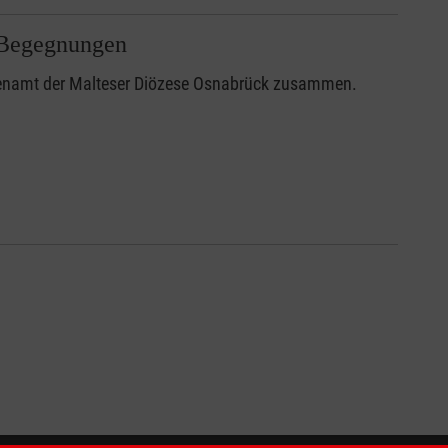
d Begegnungen
hrenamt der Malteser Diözese Osnabrück zusammen.
1