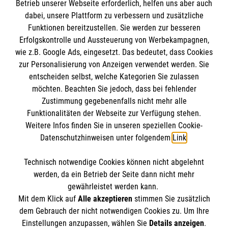
Informationen
Betrieb unserer Webseite erforderlich, helfen uns aber auch
dabei, unsere Plattform zu verbessern und zusätzliche
Funktionen bereitzustellen. Sie werden zur besseren
Erfolgskontrolle und Aussteuerung von Werbekampagnen,
Impressum
wie z.B. Google Ads, eingesetzt. Das bedeutet, dass Cookies
Datenschutz
Die Malteser
zur Personalisierung von Anzeigen verwendet werden. Sie
Kontakt
entscheiden selbst, welche Kategorien Sie zulassen
Barrierefreiheit
möchten. Beachten Sie jedoch, dass bei fehlender
Malteser in Deutschland
Zustimmung gegebenenfalls nicht mehr alle
Malteserorden
Funktionalitäten der Webseite zur Verfügung stehen.
Spendenkonto
Weitere Infos finden Sie in unseren speziellen Cookie-
Sharepoint
Datenschutzhinweisen unter folgendem
Link
.
Empfänger: Malteser Hilfsdienst e.V.
Technisch notwendige Cookies können nicht abgelehnt
IBAN: DE39 3706 0120 1201 2150 10
So finden Sie uns
werden, da ein Betrieb der Seite dann nicht mehr
BIC: GENODED1PA7
gewährleistet werden kann.
Mit dem Klick auf
Alle akzeptieren
stimmen Sie zusätzlich
Stichwort: Hümmling
Ulmenstraße 8
dem Gebrauch der nicht notwendigen Cookies zu. Um Ihre
Der Malteser Hilfsdienst e.V. ist als eingetragene
Einstellungen anzupassen, wählen Sie
Details anzeigen
.
49751 Sögel