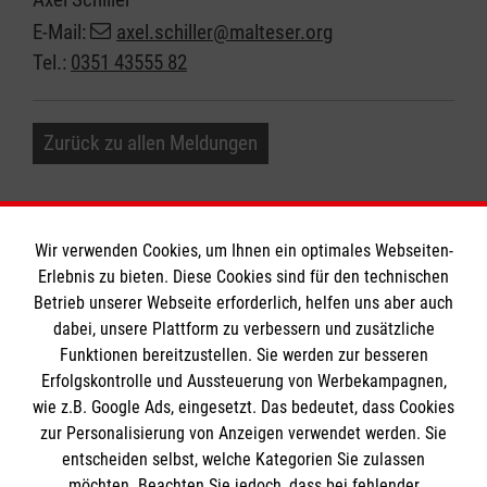
E-Mail:
axel.schiller@malteser.org
Tel.:
0351 43555 82
Zurück zu allen Meldungen
Wir verwenden Cookies, um Ihnen ein optimales Webseiten-
Erlebnis zu bieten. Diese Cookies sind für den technischen
Informationen
Betrieb unserer Webseite erforderlich, helfen uns aber auch
dabei, unsere Plattform zu verbessern und zusätzliche
Funktionen bereitzustellen. Sie werden zur besseren
Erfolgskontrolle und Aussteuerung von Werbekampagnen,
Impressum
wie z.B. Google Ads, eingesetzt. Das bedeutet, dass Cookies
Datenschutz
Die Malteser
zur Personalisierung von Anzeigen verwendet werden. Sie
Barrierefreiheit
entscheiden selbst, welche Kategorien Sie zulassen
Kontakt
möchten. Beachten Sie jedoch, dass bei fehlender