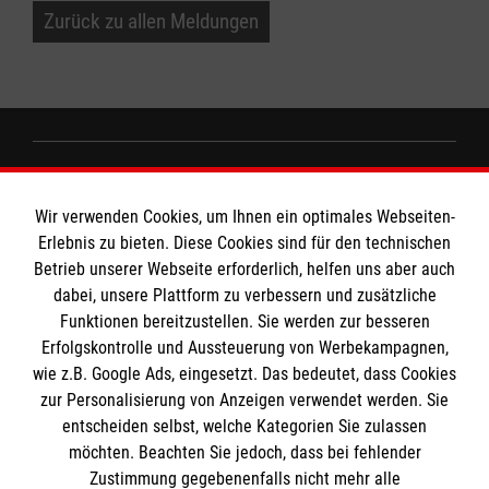
Zurück zu allen Meldungen
Informationen
Wir verwenden Cookies, um Ihnen ein optimales Webseiten-
Erlebnis zu bieten. Diese Cookies sind für den technischen
Impressum
Betrieb unserer Webseite erforderlich, helfen uns aber auch
dabei, unsere Plattform zu verbessern und zusätzliche
Datenschutz
Die Malteser
Funktionen bereitzustellen. Sie werden zur besseren
Barrierefreiheit
Erfolgskontrolle und Aussteuerung von Werbekampagnen,
Kontakt
wie z.B. Google Ads, eingesetzt. Das bedeutet, dass Cookies
Malteser in Deutschland
MPG Ansprechpartner
zur Personalisierung von Anzeigen verwendet werden. Sie
Malteserorden
entscheiden selbst, welche Kategorien Sie zulassen
Sharepoint
möchten. Beachten Sie jedoch, dass bei fehlender
Den Beauftragten für Medizinproduktesicherheit
Zustimmung gegebenenfalls nicht mehr alle