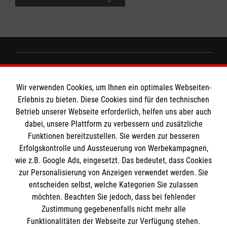
Informationen
Wir verwenden Cookies, um Ihnen ein optimales Webseiten-
Erlebnis zu bieten. Diese Cookies sind für den technischen
Impressum
Betrieb unserer Webseite erforderlich, helfen uns aber auch
dabei, unsere Plattform zu verbessern und zusätzliche
Datenschutz
Die Malteser
Funktionen bereitzustellen. Sie werden zur besseren
Barrierefreiheit
Erfolgskontrolle und Aussteuerung von Werbekampagnen,
Kontakt
wie z.B. Google Ads, eingesetzt. Das bedeutet, dass Cookies
Malteser in Deutschland
MPG Ansprechpartner
zur Personalisierung von Anzeigen verwendet werden. Sie
Malteserorden
entscheiden selbst, welche Kategorien Sie zulassen
Sharepoint
möchten. Beachten Sie jedoch, dass bei fehlender
Den Beauftragten für Medizinproduktesicherheit
Zustimmung gegebenenfalls nicht mehr alle
im Malteser Rettungsdienst und den
Funktionalitäten der Webseite zur Verfügung stehen.
Spendenkonto