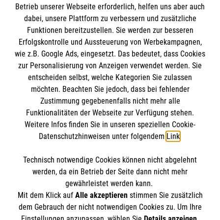
Impressum
Betrieb unserer Webseite erforderlich, helfen uns aber auch
dabei, unsere Plattform zu verbessern und zusätzliche
Datenschutz
Die Malteser
Funktionen bereitzustellen. Sie werden zur besseren
Barrierefreiheit
Erfolgskontrolle und Aussteuerung von Werbekampagnen,
Kontakt
wie z.B. Google Ads, eingesetzt. Das bedeutet, dass Cookies
Malteser in Deutschland
MPG Ansprechpartner
zur Personalisierung von Anzeigen verwendet werden. Sie
Malteserorden
entscheiden selbst, welche Kategorien Sie zulassen
Sharepoint
möchten. Beachten Sie jedoch, dass bei fehlender
Den Beauftragten für Medizinproduktesicherheit
Zustimmung gegebenenfalls nicht mehr alle
im Malteser Rettungsdienst und den
Funktionalitäten der Webseite zur Verfügung stehen.
Spendenkonto
Weitere Infos finden Sie in unseren speziellen Cookie-
Einsatzdiensten der Malteser können Sie
Datenschutzhinweisen unter folgendem
Link
.
unter
gmb_mpg@malteser.org
kontaktieren.
Empfänger: Malteser Hilfsdienst e.V.
Technisch notwendige Cookies können nicht abgelehnt
IBAN: DE07370601201201209281
So finden Sie uns
werden, da ein Betrieb der Seite dann nicht mehr
BIC: GENODED1PA7
gewährleistet werden kann.
Mit dem Klick auf
Alle akzeptieren
stimmen Sie zusätzlich
Waterloostraße 25
dem Gebrauch der nicht notwendigen Cookies zu. Um Ihre
Der Malteser Hilfsdienst e.V. ist als eingetragene
Einstellungen anzupassen, wählen Sie
Details anzeigen
.