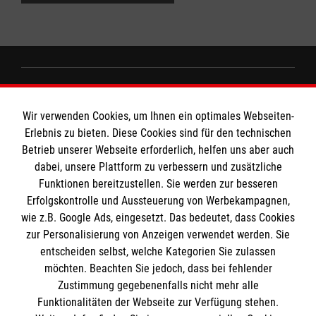
Informationen
Wir verwenden Cookies, um Ihnen ein optimales Webseiten-
Erlebnis zu bieten. Diese Cookies sind für den technischen
Impressum
Betrieb unserer Webseite erforderlich, helfen uns aber auch
dabei, unsere Plattform zu verbessern und zusätzliche
Datenschutz
Die Malteser
Funktionen bereitzustellen. Sie werden zur besseren
Barrierefreiheit
Erfolgskontrolle und Aussteuerung von Werbekampagnen,
Kontakt
wie z.B. Google Ads, eingesetzt. Das bedeutet, dass Cookies
Malteser in Deutschland
MPG Ansprechpartner
zur Personalisierung von Anzeigen verwendet werden. Sie
Malteserorden
entscheiden selbst, welche Kategorien Sie zulassen
Sharepoint
möchten. Beachten Sie jedoch, dass bei fehlender
Den Beauftragten für Medizinproduktesicherheit
Zustimmung gegebenenfalls nicht mehr alle
im Malteser Rettungsdienst und den
Funktionalitäten der Webseite zur Verfügung stehen.
Spendenkonto