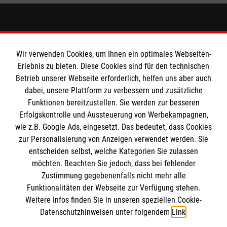
Informationen
Wir verwenden Cookies, um Ihnen ein optimales Webseiten-
Erlebnis zu bieten. Diese Cookies sind für den technischen
Impressum
Betrieb unserer Webseite erforderlich, helfen uns aber auch
dabei, unsere Plattform zu verbessern und zusätzliche
Datenschutz
Die Malteser
Funktionen bereitzustellen. Sie werden zur besseren
Barrierefreiheit
Erfolgskontrolle und Aussteuerung von Werbekampagnen,
Kontakt
wie z.B. Google Ads, eingesetzt. Das bedeutet, dass Cookies
Malteser in Deutschland
MPG Ansprechpartner
zur Personalisierung von Anzeigen verwendet werden. Sie
Malteserorden
entscheiden selbst, welche Kategorien Sie zulassen
Sharepoint
möchten. Beachten Sie jedoch, dass bei fehlender
Den Beauftragten für Medizinproduktesicherheit
Zustimmung gegebenenfalls nicht mehr alle
Funktionalitäten der Webseite zur Verfügung stehen.
im Malteser Rettungsdienst und den
Spendenkonto
Weitere Infos finden Sie in unseren speziellen Cookie-
Einsatzdiensten der Malteser können Sie
Datenschutzhinweisen unter folgendem
Link
.
unter
gmb_mpg@malteser.org
kontaktieren.