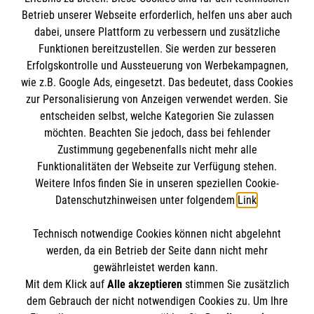
Impressum
Betrieb unserer Webseite erforderlich, helfen uns aber auch
dabei, unsere Plattform zu verbessern und zusätzliche
Datenschutz
Die Malteser
Funktionen bereitzustellen. Sie werden zur besseren
Barrierefreiheit
Erfolgskontrolle und Aussteuerung von Werbekampagnen,
Kontakt
wie z.B. Google Ads, eingesetzt. Das bedeutet, dass Cookies
Malteser in Deutschland
MPG Ansprechpartner
zur Personalisierung von Anzeigen verwendet werden. Sie
Malteserorden
entscheiden selbst, welche Kategorien Sie zulassen
Sharepoint
möchten. Beachten Sie jedoch, dass bei fehlender
Den Beauftragten für Medizinproduktesicherheit
Zustimmung gegebenenfalls nicht mehr alle
Funktionalitäten der Webseite zur Verfügung stehen.
im Malteser Rettungsdienst und den
Spendenkonto
Weitere Infos finden Sie in unseren speziellen Cookie-
Einsatzdiensten der Malteser können Sie
Datenschutzhinweisen unter folgendem
Link
.
unter
gmb_mpg@malteser.org
kontaktieren.
Empfänger: Malteser Hilfsdienst e.V.
Technisch notwendige Cookies können nicht abgelehnt
IBAN: DE07370601201201209281
So finden Sie uns
werden, da ein Betrieb der Seite dann nicht mehr
BIC: GENODED1PA7
gewährleistet werden kann.
Mit dem Klick auf
Alle akzeptieren
stimmen Sie zusätzlich
Waterloostraße 25
dem Gebrauch der nicht notwendigen Cookies zu. Um Ihre
Der Malteser Hilfsdienst e.V. ist als eingetragene