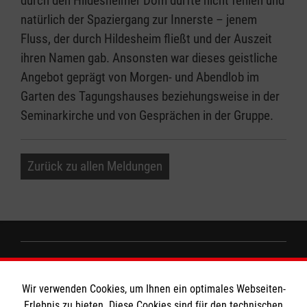
durch den Hildesheimer Dom durfte nicht fehlen und
natürlich der Spaziergang zur Innerste – jenem
Fluss, der durch Hildesheim fließt und der Auszeit
ihren Namen gab. Ansonsten war dieses geistliche
Angebot geprägt von Morgen- und Abendlob im
Garten des Tagungshauses beziehungsweise in der
Seminarkirche und von Gesprächen in der Gruppe.
Zurück zu allen Meldungen
Informationen
Wir verwenden Cookies, um Ihnen ein optimales Webseiten-
Erlebnis zu bieten. Diese Cookies sind für den technischen