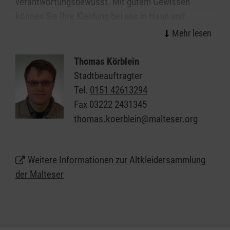
verantwortungsbewusst. Mit gutem Gewissen
können Sie Ihre Kleidung bei uns in Haan und
Hilden abgeben. Wir garantieren eine faire und
extern überprüfte, karitative Verwertung. Mit den
Erlösen aus dem Verkauf Ihrer Altkleiderspenden
Thomas Körblein
finanzieren wir unsere sozialen und humanitären
Stadtbeauftragter
Projekte, die wir für Betroffene kostenlos anbieten.
Tel.
0151 42613294
Fax
03222 2431345
thomas.koerblein@malteser.org
Weitere Informationen zur Altkleidersammlung
der Malteser