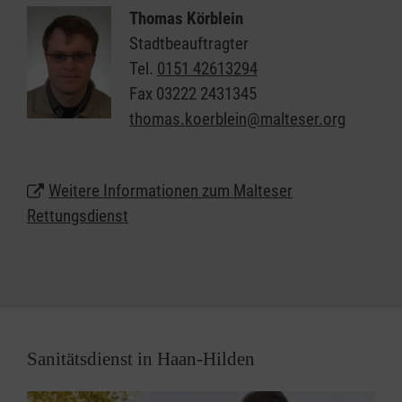
Thomas Körblein
Als einer der größten Arbeitgeber am Markt bieten
Stadtbeauftragter
die Malteser attraktive Bedingungen für unsere
Tel.
0151 42613294
Mitarbeiterinnen und Mitarbeiter und vielfältige
Fax
03222 2431345
Chancen für alle, die eine berufliche Perspektive im
thomas.koerblein@malteser.org
Rettungsdienst suchen.
Weitere Informationen zum Malteser
Rettungsdienst
Sanitätsdienst in Haan-Hilden