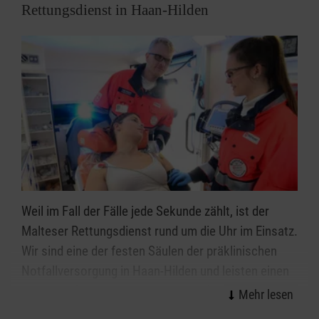
Kontakt aufnehmen telefonisch oder per Mail an
Rettungsdienst in Haan-Hilden
BBDmum.Haan-Hilden@Malteser.org
Weil im Fall der Fälle jede Sekunde zählt, ist der
Malteser Rettungsdienst rund um die Uhr im Einsatz.
Wir sind eine der festen Säulen der präklinischen
Notfallversorgung in Haan-Hilden und leisten einen
wichtigen Beitrag für eine optimale Versorgung von
Notfallpatientinnen und -patienten und Erkrankten.