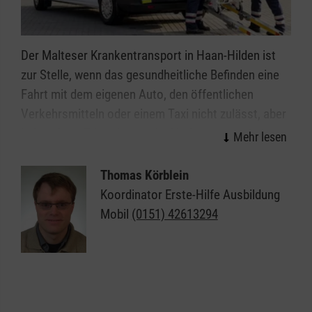
Der Malteser Krankentransport in Haan-Hilden ist
zur Stelle, wenn das gesundheitliche Befinden eine
Fahrt mit dem eigenen Auto, den öffentlichen
Verkehrsmitteln oder einem Taxi nicht zulässt, aber
keine akute Erkrankung oder Verletzung vorliegt, die
den Einsatz der Notfallrettung erfordert. Typische
Einsatzfälle sind Fahrten zu einer Ärztin oder einem
Thomas Körblein
Arzt, eine Verlegung ins Krankenhaus, in eine
Koordinator Erste-Hilfe Ausbildung
Pflegeeinrichtung oder nach Hause. Ein
Mobil
(0151) 42613294
Krankentransport wird über die Leitstelle vor Ort
disponiert und kann nur von einer Ärztin oder einem
Arzt, bzw. von autorisiertem Personal in Auftrag
gegeben werden.