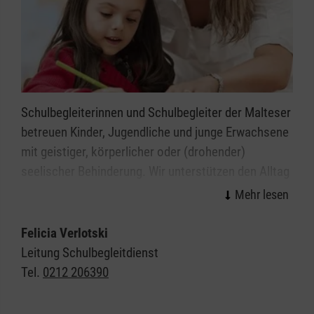
Schulbegleiterinnen und Schulbegleiter der Malteser
betreuen Kinder, Jugendliche und junge Erwachsene
mit geistiger, körperlicher oder (drohender)
seelischer Behinderung. Wir unterstützen den Alltag
in Schulen, Kindergärten und Kitas, sodass die
Kinder und Jugendlichen diesen möglichst
selbstständig meistern können.
Felicia Verlotski
Leitung Schulbegleitdienst
Diese Unterstützung geben wir ganz individuell, je
Tel.
0212 206390
nachdem was die Kinder und Jugendlichen
brauchen, und im Einklang mit den Vorgaben der