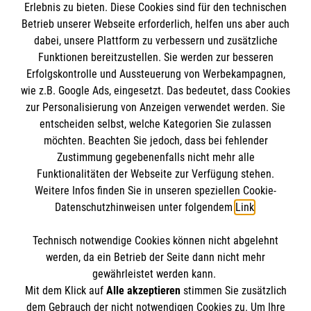
Erlebnis zu bieten. Diese Cookies sind für den technischen
Informationen
Betrieb unserer Webseite erforderlich, helfen uns aber auch
dabei, unsere Plattform zu verbessern und zusätzliche
Funktionen bereitzustellen. Sie werden zur besseren
Impressum
Erfolgskontrolle und Aussteuerung von Werbekampagnen,
wie z.B. Google Ads, eingesetzt. Das bedeutet, dass Cookies
Datenschutz
Die Malteser
zur Personalisierung von Anzeigen verwendet werden. Sie
Barrierefreiheit
entscheiden selbst, welche Kategorien Sie zulassen
Kontakt
möchten. Beachten Sie jedoch, dass bei fehlender
Malteser in Deutschland
Zustimmung gegebenenfalls nicht mehr alle
Malteserorden
Funktionalitäten der Webseite zur Verfügung stehen.
Spendenkonto
Weitere Infos finden Sie in unseren speziellen Cookie-
Sharepoint
Datenschutzhinweisen unter folgendem
Link
.
Empfänger: Malteser Hilfsdienst e.V.
Technisch notwendige Cookies können nicht abgelehnt
Bank: Pax-Bank für Kirche und Caritas eG
So finden Sie uns
werden, da ein Betrieb der Seite dann nicht mehr
IBAN: DE09370601201201210506
gewährleistet werden kann.
Mit dem Klick auf
Alle akzeptieren
stimmen Sie zusätzlich
BIC: GENODED1PA7
Kleinhülsen 28
dem Gebrauch der nicht notwendigen Cookies zu. Um Ihre