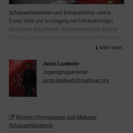
Schulsanitäterinnen und Schulsanitäter sind in
Erster Hilfe und im Umgang mit hilfsbedürftigen
Menschen ausgebildet. Sie kümmern sich an ihrer
Schule bei kleineren Verletzungen und Notfällen um
Patientinnen und Patienten und tragen
Verantwortung für die ihnen zur Verfügung
gestellten Räume, Geräte und Materialien. Der
Justin Landwehr
Schulsanitätsdienst in Haan-Hilden unterstützt so
Jugendgruppenleiter
die Schulleitung in ihrer Verantwortung für die
justin.landwehr@malteser.org
Sicherheit der Schülerinnen, Schüler und Lehrkräfte.
Wir möchten jungen Menschen das Thema "Helfen"
näherbringen: Anpacken, gesellschaftliche
Verantwortung übernehmen, Zivilcourage zeigen
Weitere Informationen zum Malteser
und vielleicht sogar Leben retten.
Schulsanitätsdienst