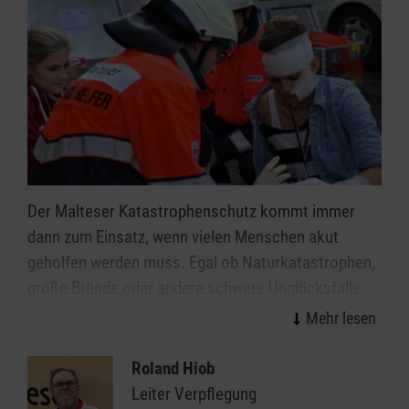
Der Malteser Katastrophenschutz kommt immer
dann zum Einsatz, wenn vielen Menschen akut
geholfen werden muss. Egal ob Naturkatastrophen,
große Brände oder andere schwere Unglücksfälle,
die ehrenamtlichen Einsatzkräfte helfen bei allen
Ereignissen, in denen die Kräfte von Feuerwehr und
Rettungsdienst nicht ausreichen.
Roland Hiob
Leiter Verpflegung
Organisiert in einzelnen Einsatzgruppen sind unsere