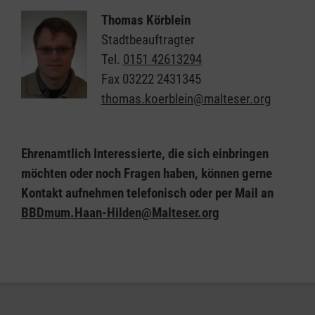
Dienst ab Herbst anbieten und suchen derzeit
Thomas Körblein
weitere Menschen, die sich engagieren möchten.
Stadtbeauftragter
Tel.
0151 42613294
Ehrenamtliche Helferinnen und Helfer der Malteser
Fax
03222 2431345
begleiten und unterstützen die Gäste an
thomas.koerblein@malteser.org
festgelegten Terminen beim Einkaufen in
Kleingruppen, bei der Teilnahme an ausgewählten
kulturellen Veranstaltungen oder besuchen sie auf
Ehrenamtlich Interessierte, die sich einbringen
Wunsch regelmäßig zu Hause, um gemeinsam
möchten oder noch Fragen haben, können gerne
Freizeit zu verbringen. Für die ersten beiden
Kontakt aufnehmen telefonisch oder per Mail an
Schwerpunkte werden die Gäste mit einem Malteser
BBDmum.Haan-Hilden@Malteser.org
Fahrzeug zu Hause abgeholt und auch wieder nach
Hause gebracht.
Ehrenamtlich Interessierte, die sich einbringen
möchten oder noch Fragen haben, können gerne