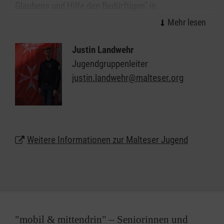
Glaubens und Hilfe den Bedürftigen" in
jugendgemäßer Weise umsetzen und für die ihr
anvertrauten Menschen erlebbar machen. Der
heranwachsende Mensch wird ganzheitlich
Justin Landwehr
gefördert und gefordert. Durch vielfältige und
Jugendgruppenleiter
zielgruppenorientierte Angebote wird die
justin.landwehr@malteser.org
Werteentwicklung des jungen Menschen geprägt:
Verantwortungsbewusstsein, Hilfsbereitschaft,
Toleranz, Achtung und Respekt werden nicht nur
gelehrt, sondern gelebt.
Weitere Informationen zur Malteser Jugend
Als christlicher Jugendverband achtet die Malteser
Jugend jeden Menschen, unabhängig seiner
Nationalität und Religion, selbstverständlich haben
auch Kinder und Jugendliche mit Behinderung ihren
Platz in den Gruppen der Malteser Jugend.
"mobil & mittendrin" – Seniorinnen und