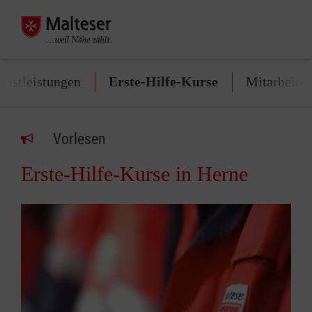
enstleistungen
Erste-Hilfe-Kurse
Mitarbeite
Vorlesen
Erste-Hilfe-Kurse in Herne