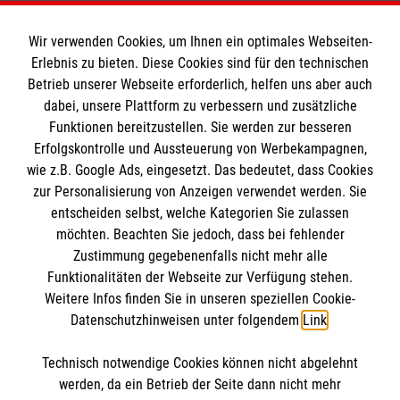
Jetzt Kurs buchen: Erste Hilfe bei
Teilnehmergruppe:
Kindernotfällen
Erzieherinnen und Erzieher, Betreuerinnen und
Wir verwenden Cookies, um Ihnen ein optimales Webseiten-
Erlebnis zu bieten. Diese Cookies sind für den technischen
Betreuer, Personen, die beruflich mit Kindern
Informationen
Betrieb unserer Webseite erforderlich, helfen uns aber auch
zu tun haben
dabei, unsere Plattform zu verbessern und zusätzliche
Funktionen bereitzustellen. Sie werden zur besseren
Kursdauer:
Erfolgskontrolle und Aussteuerung von Werbekampagnen,
Impressum
9 Unterrichtseinheiten à 45 Minuten
wie z.B. Google Ads, eingesetzt. Das bedeutet, dass Cookies
Datenschutz
Die Malteser
zur Personalisierung von Anzeigen verwendet werden. Sie
Kontakt
Jetzt Kurs buchen: Erste-Hilfe in
entscheiden selbst, welche Kategorien Sie zulassen
Bildungseinrichtungen
Barrierefreiheit
möchten. Beachten Sie jedoch, dass bei fehlender
Malteser in Deutschland
Zustimmung gegebenenfalls nicht mehr alle
Malteserorden
Funktionalitäten der Webseite zur Verfügung stehen.
Spendenkonto
Weitere Infos finden Sie in unseren speziellen Cookie-
Sharepoint
Datenschutzhinweisen unter folgendem
Link
.
Empfänger: Malteser Hilfsdienst e.V.
Technisch notwendige Cookies können nicht abgelehnt
IBAN: DE43 3706 0120 1201 2164 90
So finden Sie uns
werden, da ein Betrieb der Seite dann nicht mehr