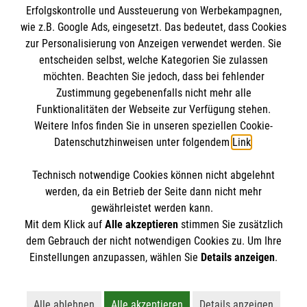
Erfolgskontrolle und Aussteuerung von Werbekampagnen,
Impressum
wie z.B. Google Ads, eingesetzt. Das bedeutet, dass Cookies
Datenschutz
Die Malteser
zur Personalisierung von Anzeigen verwendet werden. Sie
Kontakt
entscheiden selbst, welche Kategorien Sie zulassen
Barrierefreiheit
möchten. Beachten Sie jedoch, dass bei fehlender
Malteser in Deutschland
Zustimmung gegebenenfalls nicht mehr alle
Funktionalitäten der Webseite zur Verfügung stehen.
Malteserorden
Spendenkonto
Weitere Infos finden Sie in unseren speziellen Cookie-
Sharepoint
Datenschutzhinweisen unter folgendem
Link
.
Empfänger: Malteser Hilfsdienst e.V.
Technisch notwendige Cookies können nicht abgelehnt
IBAN: DE43 3706 0120 1201 2164 90
So finden Sie uns
werden, da ein Betrieb der Seite dann nicht mehr
BIC: GENODED1PA7
gewährleistet werden kann.
Mit dem Klick auf
Alle akzeptieren
stimmen Sie zusätzlich
Kronenstraße 27
dem Gebrauch der nicht notwendigen Cookies zu. Um Ihre
Der Malteser Hilfsdienst e.V. ist als eingetragene
Einstellungen anzupassen, wählen Sie
Details anzeigen
.
44625 Herne
gemeinnützige Organisation von der Körperschaft- und
Gewerbesteuer befreit.
Alle ablehnen
Alle akzeptieren
Details anzeigen