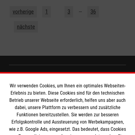
2
…
vorherige
1
3
36
nächste
Informationen
Wir verwenden Cookies, um Ihnen ein optimales Webseiten-
Erlebnis zu bieten. Diese Cookies sind für den technischen
Impressum
MPG Ansprechpartner
Betrieb unserer Webseite erforderlich, helfen uns aber auch
dabei, unsere Plattform zu verbessern und zusätzliche
Datenschutz
Funktionen bereitzustellen. Sie werden zur besseren
Barrierefreiheit
Erfolgskontrolle und Aussteuerung von Werbekampagnen,
Den Beauftragten für Medizinproduktesicherheit
Kontakt
wie z.B. Google Ads, eingesetzt. Das bedeutet, dass Cookies
im Malteser Rettungsdienst und den
Die Malteser