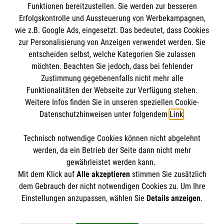
Funktionen bereitzustellen. Sie werden zur besseren
Erfolgskontrolle und Aussteuerung von Werbekampagnen,
Impressum
wie z.B. Google Ads, eingesetzt. Das bedeutet, dass Cookies
Datenschutz
Die Malteser
zur Personalisierung von Anzeigen verwendet werden. Sie
Barrierefreiheit
entscheiden selbst, welche Kategorien Sie zulassen
Kontakt
möchten. Beachten Sie jedoch, dass bei fehlender
Malteser in Deutschland
Zustimmung gegebenenfalls nicht mehr alle
Funktionalitäten der Webseite zur Verfügung stehen.
Malteserorden
Spendenkonto
Weitere Infos finden Sie in unseren speziellen Cookie-
Sharepoint
Datenschutzhinweisen unter folgendem
Link
.
Spendenkonto: Pax-Bank für Kirche und Caritas
Technisch notwendige Cookies können nicht abgelehnt
eG
So finden Sie uns
werden, da ein Betrieb der Seite dann nicht mehr
Malteser Hilfsdienst e.V.
gewährleistet werden kann.
Mit dem Klick auf
Alle akzeptieren
stimmen Sie zusätzlich
IBAN DE75 3706 0120 1201 2241 59
Eichenlohweg 24
dem Gebrauch der nicht notwendigen Cookies zu. Um Ihre
Der Malteser Hilfsdienst e.V. ist als eingetragene
Einstellungen anzupassen, wählen Sie
Details anzeigen
.
22309 Hamburg
gemeinnützige Organisation von der Körperschaft- und
Telefon: 040 2094080