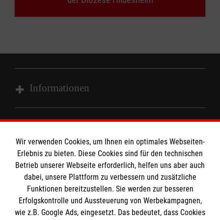
Informationen
Impressum
MPG Ansprechpartner
Datenschutz
Wir verwenden Cookies, um Ihnen ein optimales Webseiten-
Barrierefreiheit
Erlebnis zu bieten. Diese Cookies sind für den technischen
Den Beauftragten für Medizinproduktesicherheit
Betrieb unserer Webseite erforderlich, helfen uns aber auch
Kontakt
dabei, unsere Plattform zu verbessern und zusätzliche
im Malteser Rettungsdienst und den
Die Malteser
Presse
Funktionen bereitzustellen. Sie werden zur besseren
Einsatzdiensten der Malteser können Sie unter
Erfolgskontrolle und Aussteuerung von Werbekampagnen,
gmb_mpg@malteser.org
kontaktieren.
wie z.B. Google Ads, eingesetzt. Das bedeutet, dass Cookies
Malteserorden