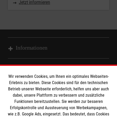
Jetzt informieren
Informationen
Impressum
MPG Ansprechpartner
Datenschutz
Wir verwenden Cookies, um Ihnen ein optimales Webseiten-
Barrierefreiheit
Erlebnis zu bieten. Diese Cookies sind für den technischen
Den Beauftragten für Medizinproduktesicherheit
Betrieb unserer Webseite erforderlich, helfen uns aber auch
Kontakt
dabei, unsere Plattform zu verbessern und zusätzliche
im Malteser Rettungsdienst und den
Die Malteser
Presse
Funktionen bereitzustellen. Sie werden zur besseren
Einsatzdiensten der Malteser können Sie unter
Erfolgskontrolle und Aussteuerung von Werbekampagnen,
gmb_mpg@malteser.org
kontaktieren.
wie z.B. Google Ads, eingesetzt. Das bedeutet, dass Cookies
Malteserorden