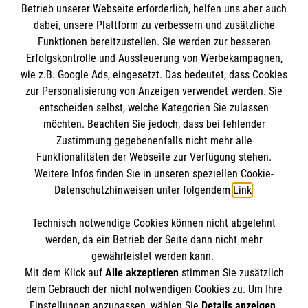
Den Beauftragten für Medizinproduktesicherheit
Betrieb unserer Webseite erforderlich, helfen uns aber auch
Kontakt
dabei, unsere Plattform zu verbessern und zusätzliche
im Malteser Rettungsdienst und den
Die Malteser
Presse
Funktionen bereitzustellen. Sie werden zur besseren
Einsatzdiensten der Malteser können Sie unter
Erfolgskontrolle und Aussteuerung von Werbekampagnen,
gmb_mpg@malteser.org
kontaktieren.
wie z.B. Google Ads, eingesetzt. Das bedeutet, dass Cookies
Malteserorden
zur Personalisierung von Anzeigen verwendet werden. Sie
Malteser Jugend
Spendenkonto
entscheiden selbst, welche Kategorien Sie zulassen
Malteser International
möchten. Beachten Sie jedoch, dass bei fehlender
Zustimmung gegebenenfalls nicht mehr alle
Sharepoint
Empfänger: Malteser Hilfsdienst e.V.
Funktionalitäten der Webseite zur Verfügung stehen.
Weitere Infos finden Sie in unseren speziellen Cookie-
IBAN: DE51370601201201209265
So finden Sie uns
Datenschutzhinweisen unter folgendem
Link
.
BIC: GENODED1PA7
Technisch notwendige Cookies können nicht abgelehnt
Wilhelm-Lambrecht-Straße 3
Accordion 1
werden, da ein Betrieb der Seite dann nicht mehr
37079 Göttingen
gewährleistet werden kann.
Mit dem Klick auf
Alle akzeptieren
stimmen Sie zusätzlich
Telefon:
0551 89069770
dem Gebrauch der nicht notwendigen Cookies zu. Um Ihre
Email:
info.goettingen@malteser.org
Der Malteser Hilfsdienst e.V. ist als eingetragene
Einstellungen anzupassen, wählen Sie
Details anzeigen
.