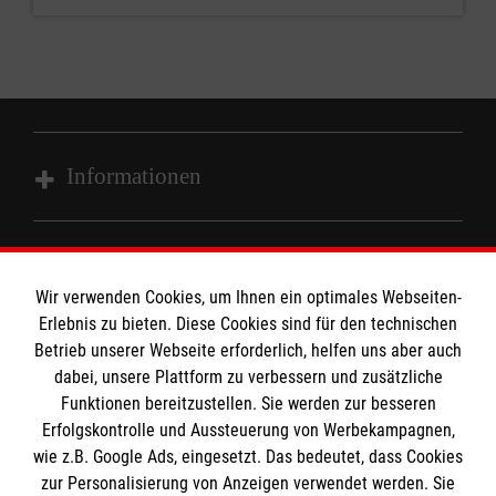
Informationen
Impressum
MPG Ansprechpartner
Datenschutz
Wir verwenden Cookies, um Ihnen ein optimales Webseiten-
Barrierefreiheit
Erlebnis zu bieten. Diese Cookies sind für den technischen
Den Beauftragten für Medizinproduktesicherheit
Betrieb unserer Webseite erforderlich, helfen uns aber auch
Kontakt
dabei, unsere Plattform zu verbessern und zusätzliche
im Malteser Rettungsdienst und den
Die Malteser
Presse
Funktionen bereitzustellen. Sie werden zur besseren
Einsatzdiensten der Malteser können Sie unter
Erfolgskontrolle und Aussteuerung von Werbekampagnen,
gmb_mpg@malteser.org
kontaktieren.
wie z.B. Google Ads, eingesetzt. Das bedeutet, dass Cookies
Malteserorden
zur Personalisierung von Anzeigen verwendet werden. Sie