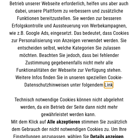
Den Beauftragten für Medizinproduktesicherheit
zur Verfügung. Den Umfang regelt der
Betrieb unserer Webseite erforderlich, helfen uns aber auch
Renten-, Arbeitslosen- und
Kontakt
Frewillige zusammen mit der Einsatzstelle. Die
dabei, unsere Plattform zu verbessern und zusätzliche
im Malteser Rettungsdienst und den
Pflegeversicherung)
Die Malteser
Presse
Funktionen bereitzustellen. Sie werden zur besseren
Kosten hierfür übernimmt die Einsatzstelle.
Einsatzdiensten der Malteser können Sie unter
26 Urlaubstage
Erfolgskontrolle und Aussteuerung von Werbekampagnen,
Weiterzahlung von Kindergeld
gmb_mpg@malteser.org
kontaktieren.
wie z.B. Google Ads, eingesetzt. Das bedeutet, dass Cookies
Malteserorden
Bildungstage und Seminare
zur Personalisierung von Anzeigen verwendet werden. Sie
Malteser Jugend
Pluspunkte in Ihrem Lebenslauf
Spendenkonto
entscheiden selbst, welche Kategorien Sie zulassen
Malteser International
möchten. Beachten Sie jedoch, dass bei fehlender
sinnvolle Tätigkeit zur Überbrückung von
Zustimmung gegebenenfalls nicht mehr alle
Wartesemestern
Sharepoint
Empfänger: Malteser Hilfsdienst e.V.
Funktionalitäten der Webseite zur Verfügung stehen.
ggf. die Anerkennung als Praktikum für
Weitere Infos finden Sie in unseren speziellen Cookie-
IBAN: DE51370601201201209265
So finden Sie uns
eine spätere Ausbildung / Studium
Datenschutzhinweisen unter folgendem
Link
.
BIC: GENODED1PA7
fachliche Qualifikation, z.B. Erste-Hilfe-
Ausbilder oder Rettungshelfer
Technisch notwendige Cookies können nicht abgelehnt
Wilhelm-Lambrecht-Straße 3
Accordion 1
werden, da ein Betrieb der Seite dann nicht mehr
37079 Göttingen
gewährleistet werden kann.
Mit dem Klick auf
Alle akzeptieren
stimmen Sie zusätzlich
Telefon:
0551 89069770
dem Gebrauch der nicht notwendigen Cookies zu. Um Ihre
Email:
info.goettingen@malteser.org
Der Malteser Hilfsdienst e.V. ist als eingetragene
Einstellungen anzupassen, wählen Sie
Details anzeigen
.