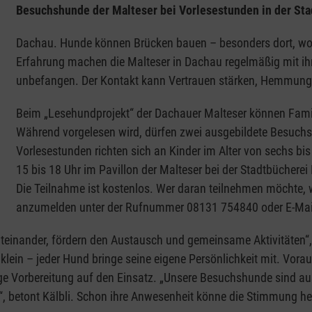
Besuchshunde der Malteser bei Vorlesestunden in der St
Dachau. Hunde können Brücken bauen – besonders dort, wo 
Erfahrung machen die Malteser in Dachau regelmäßig mit i
unbefangen. Der Kontakt kann Vertrauen stärken, Hemmun
Beim „Lesehundprojekt“ der Dachauer Malteser können Famil
Während vorgelesen wird, dürfen zwei ausgebildete Besuchsh
Vorlesestunden richten sich an Kinder im Alter von sechs bi
15 bis 18 Uhr im Pavillon der Malteser bei der Stadtbücher
Die Teilnahme ist kostenlos. Wer daran teilnehmen möchte, w
anzumelden unter der Rufnummer 08131 754840 oder E-Mai
einander, fördern den Austausch und gemeinsame Aktivitäten“,
klein – jeder Hund bringe seine eigene Persönlichkeit mit. Vor
ge Vorbereitung auf den Einsatz. „Unsere Besuchshunde sind a
“, betont Kälbli. Schon ihre Anwesenheit könne die Stimmung he