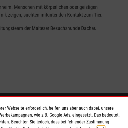
heim. Menschen mit körperlichen oder geistigen
ik zeigen, suchten mitunter den Kontakt zum Tier.
 Leitungsteam der Malteser Besuchshunde Dachau
So finden Sie uns
rer Webseite erforderlich, helfen uns aber auch dabei, unsere
 Werbekampagnen, wie z.B. Google Ads, eingesetzt. Das bedeutet,
chten. Beachten Sie jedoch, dass bei fehlender Zustimmung
 e.V.
Von-Brug-Str. 5