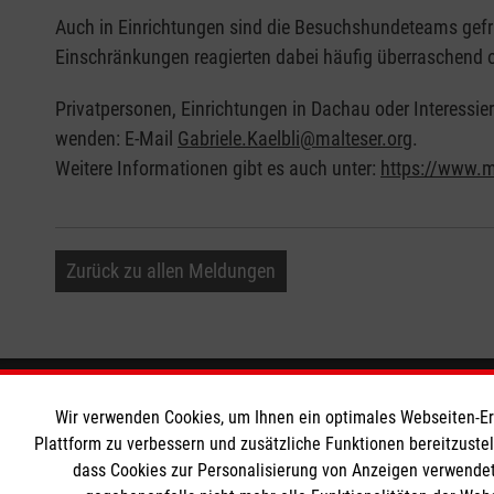
Auch in Einrichtungen sind die Besuchshundeteams gefr
Einschränkungen reagierten dabei häufig überraschend o
Privatpersonen, Einrichtungen in Dachau oder Interess
wenden: E-Mail
Gabriele.Kaelbli@malteser.org
.
Weitere Informationen gibt es auch unter:
https://www.m
Zurück zu allen Meldungen
Informationen
Die Malt
Wir verwenden Cookies, um Ihnen ein optimales Webseiten-Erle
Plattform zu verbessern und zusätzliche Funktionen bereitzuste
dass Cookies zur Personalisierung von Anzeigen verwendet
Impressum
Malteser in