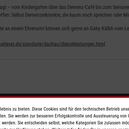
agt – vom Kindergarten über das Demenz-Café bis zum Senioren
ffen: Selbst Demenzerkrankte, die kaum noch sprechen oder Mim
ierte an einem Ehrenamt können sich gerne an Gaby Kälbli vom
alteser.de/standorte/dachau/dienstleistungen.html
eser
Spendenkonto
bnis zu bieten. Diese Cookies sind für den technischen Betrieb unse
llen. Sie werden zur besseren Erfolgskontrolle und Aussteuerung von
 werden. Sie entscheiden selbst, welche Kategorien Sie zulassen mö
 Deutschland
Empfänger: Malteser Hilfsdienst