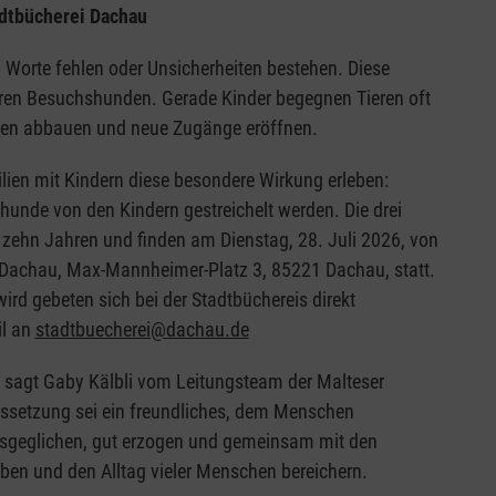
adtbücherei Dachau
Worte fehlen oder Unsicherheiten bestehen. Diese
hren Besuchshunden. Gerade Kinder begegnen Tieren oft
gen abbauen und neue Zugänge eröffnen.
ien mit Kindern diese besondere Wirkung erleben:
unde von den Kindern gestreichelt werden. Die drei
s zehn Jahren und finden am Dienstag, 28. Juli 2026, von
ei Dachau, Max-Mannheimer-Platz 3, 85221 Dachau, statt.
ird gebeten sich bei der Stadtbüchereis direkt
l an
stadtbuecherei@dachau.de
 sagt Gaby Kälbli vom Leitungsteam der Malteser
aussetzung sei ein freundliches, dem Menschen
usgeglichen, gut erzogen und gemeinsam mit den
ben und den Alltag vieler Menschen bereichern.