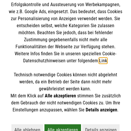
Erfolgskontrolle und Aussteuerung von Werbekampagnen,
Impressum
wie z.B. Google Ads, eingesetzt. Das bedeutet, dass Cookies
Datenschutz
Die Malteser
zur Personalisierung von Anzeigen verwendet werden. Sie
Kontakt
entscheiden selbst, welche Kategorien Sie zulassen
Barrierefreiheit
möchten. Beachten Sie jedoch, dass bei fehlender
Malteser in Deutschland
Zustimmung gegebenenfalls nicht mehr alle
Funktionalitäten der Webseite zur Verfügung stehen.
Malteserorden
Spendenkonto
Weitere Infos finden Sie in unseren speziellen Cookie-
Sharepoint
Datenschutzhinweisen unter folgendem
Link
.
Empfänger: Malteser Hilfsdienst e.V.
Technisch notwendige Cookies können nicht abgelehnt
Bank: PAX Bank für Kirche und Caritas eG
So finden Sie uns
werden, da ein Betrieb der Seite dann nicht mehr
IBAN: DE03370601201201213718
gewährleistet werden kann.
Mit dem Klick auf
Alle akzeptieren
stimmen Sie zusätzlich
BIC: GENODED1PA7
Burgstraße 15
dem Gebrauch der nicht notwendigen Cookies zu. Um Ihre
Der Malteser Hilfsdienst e.V. ist als eingetragene
Einstellungen anzupassen, wählen Sie
Details anzeigen
.
82467 Garmisch-Partenkirchen
gemeinnützige Organisation von der Körperschaft- und
Telefon: 08821 947800
Gewerbesteuer befreit.
Email:
Alle ablehnen
Alle akzeptieren
Details anzeigen