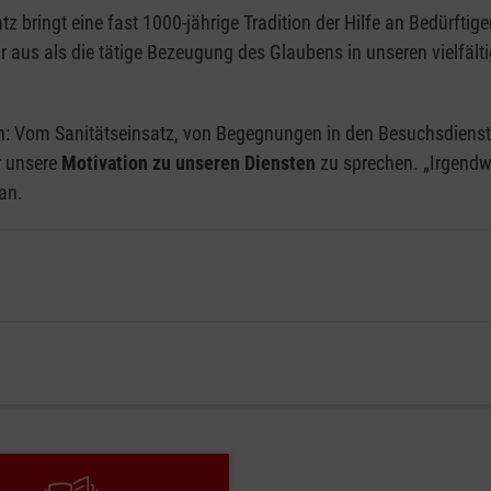
Satz bringt eine fast 1000-jährige Tradition der Hilfe an Bedürft
aus als die tätige Bezeugung des Glaubens in unseren vielfält
ählen: Vom Sanitätseinsatz, von Begegnungen in den Besuchsdien
r unsere
Motivation zu unseren Diensten
zu sprechen. „Irgendwi
an.
, Mäßigung und Standhaftigkeit – zur Vergewisserung unserer
en wir eine Person der Zeitgeschichte gefunden, die typisch für 
Persönlichkeiten außerhalb der katholischen Kirche, die die zu
and vielfältiger geworden ist und die ausgewählten Persönlich
ersonen mit der Tugend und beide zusammen mit uns Maltesern 