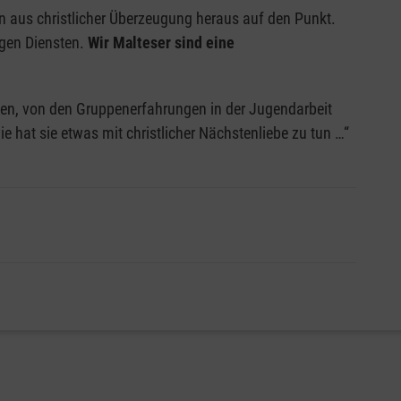
igen aus christlicher Überzeugung heraus auf den Punkt.
igen Diensten.
Wir Malteser sind eine
sten, von den Gruppenerfahrungen in der Jugendarbeit
e hat sie etwas mit christlicher Nächstenliebe zu tun …“
 Werte haben wir unserem achtspitzigen Kreuz acht
diese Tugend steht. Hier greifen wir sowohl auf
geordnete Tugend herausragend gelebt haben. Diese
keiten über eine hohe Bekanntheit verfügen.
Ein kurzer
verbindet.