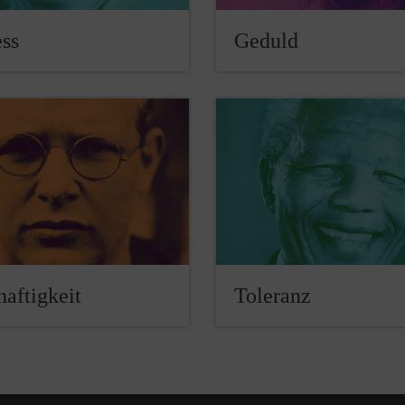
ess
Geduld
haftigkeit
Toleranz