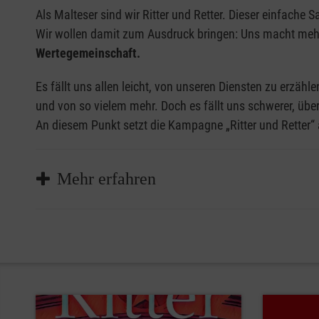
Als Malteser sind wir Ritter und Retter. Dieser einfache 
Wir wollen damit zum Ausdruck bringen: Uns macht mehr 
Wertegemeinschaft.
Es fällt uns allen leicht, von unseren Diensten zu erz
und von so vielem mehr. Doch es fällt uns schwerer, übe
An diesem Punkt setzt die Kampagne „Ritter und Retter“ 
Mehr erfahren
Mut, Toleranz, Geduld, Gehorsam, Treue, Fairness
Tugenden zugeordnet.
Für jede dieser Tugenden hab
katholische Frauen und Männer zurück als auch auf 
Auswahl kam bewusst zustande, weil auch unser Verb
Text erläutert auf Plakaten, was die einzelnen P