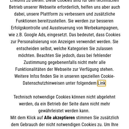
Erlebnis zu bieten. Diese Cookies sind für den technischen
Informationen
Betrieb unserer Webseite erforderlich, helfen uns aber auch
dabei, unsere Plattform zu verbessern und zusätzliche
Funktionen bereitzustellen. Sie werden zur besseren
Erfolgskontrolle und Aussteuerung von Werbekampagnen,
Impressum
wie z.B. Google Ads, eingesetzt. Das bedeutet, dass Cookies
Datenschutz
Die Malteser
zur Personalisierung von Anzeigen verwendet werden. Sie
Kontakt
entscheiden selbst, welche Kategorien Sie zulassen
Barrierefreiheit
möchten. Beachten Sie jedoch, dass bei fehlender
Malteser in Deutschland
Zustimmung gegebenenfalls nicht mehr alle
Malteserorden
Funktionalitäten der Webseite zur Verfügung stehen.
Spendenkonto
Weitere Infos finden Sie in unseren speziellen Cookie-
Sharepoint
Datenschutzhinweisen unter folgendem
Link
.
Empfänger: Malteser Hilfsdienst e.V.
Technisch notwendige Cookies können nicht abgelehnt
Bank: Pax-Bank für Kirche und Caritas eG
So finden Sie uns
werden, da ein Betrieb der Seite dann nicht mehr
IBAN: DE15 3706 0120 1201 2130 17
gewährleistet werden kann.
Mit dem Klick auf
Alle akzeptieren
stimmen Sie zusätzlich
BIC: GENODED1PA7
Streitfeldstr. 1
dem Gebrauch der nicht notwendigen Cookies zu. Um Ihre
Der Malteser Hilfsdienst e.V. ist als eingetragene